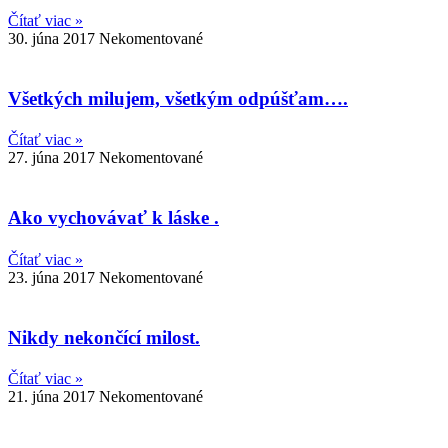
Čítať viac »
30. júna 2017
Nekomentované
Všetkých milujem, všetkým odpúšťam….
Čítať viac »
27. júna 2017
Nekomentované
Ako vychovávať k láske .
Čítať viac »
23. júna 2017
Nekomentované
Nikdy nekončící milost.
Čítať viac »
21. júna 2017
Nekomentované