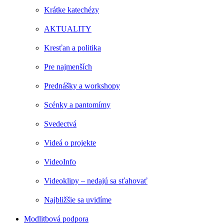
Krátke katechézy
AKTUALITY
Kresťan a politika
Pre najmenších
Prednášky a workshopy
Scénky a pantomímy
Svedectvá
Videá o projekte
VideoInfo
Videoklipy – nedajú sa sťahovať
Najbližšie sa uvidíme
Modlitbová podpora