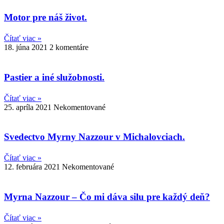
Motor pre náš život.
Čítať viac »
18. júna 2021
2 komentáre
Pastier a iné služobnosti.
Čítať viac »
25. apríla 2021
Nekomentované
Svedectvo Myrny Nazzour v Michalovciach.
Čítať viac »
12. februára 2021
Nekomentované
Myrna Nazzour – Čo mi dáva silu pre každý deň?
Čítať viac »