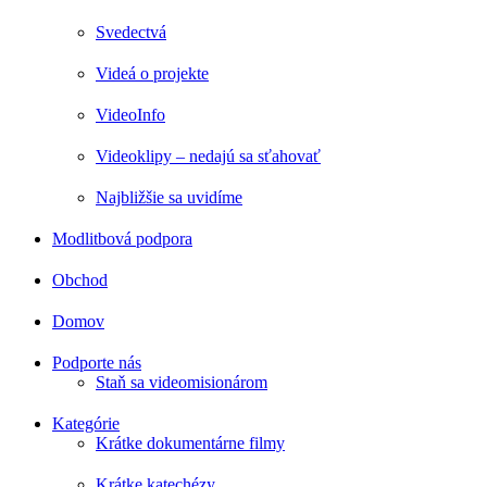
Svedectvá
Videá o projekte
VideoInfo
Videoklipy – nedajú sa sťahovať
Najbližšie sa uvidíme
Modlitbová podpora
Obchod
Domov
Podporte nás
Staň sa videomisionárom
Kategórie
Krátke dokumentárne filmy
Krátke katechézy