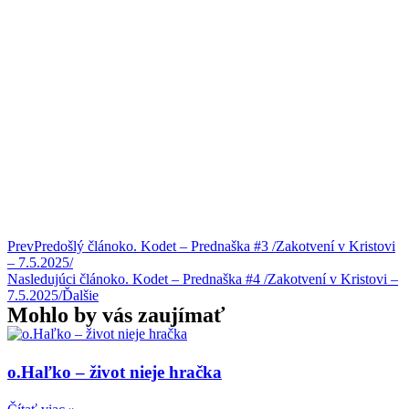
Prev
Predošlý článok
o. Kodet – Prednaška #3 /Zakotvení v Kristovi
– 7.5.2025/
Nasledujúci článok
o. Kodet – Prednaška #4 /Zakotvení v Kristovi –
7.5.2025/
Ďalšie
Mohlo by vás zaujímať
o.Haľko – život nieje hračka