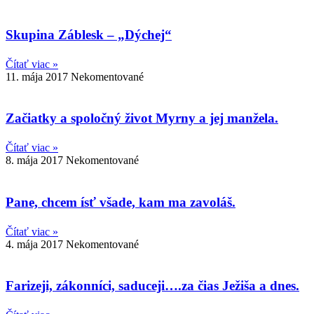
Skupina Záblesk – „Dýchej“
Čítať viac »
11. mája 2017
Nekomentované
Začiatky a spoločný život Myrny a jej manžela.
Čítať viac »
8. mája 2017
Nekomentované
Pane, chcem ísť všade, kam ma zavoláš.
Čítať viac »
4. mája 2017
Nekomentované
Farizeji, zákonníci, saduceji….za čias Ježiša a dnes.