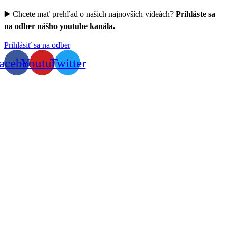
▶️ Chcete mať prehľad o našich najnovších videách?
Prihláste sa
na odber nášho youtube kanála.
Prihlásiť sa na odber
acebook
Youtube
Twitter