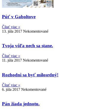
Púť v Gaboltove
Čítať viac »
13. júla 2017
Nekomentované
Tvoja vôľa nech sa stane.
Čítať viac »
11. júla 2017
Nekomentované
Rozhodni sa byť milosrdný!
Čítať viac »
6. júla 2017
Nekomentované
Pán žiada jednotu.