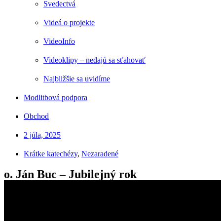
Svedectvá
Videá o projekte
VideoInfo
Videoklipy – nedajú sa sťahovať
Najbližšie sa uvidíme
Modlitbová podpora
Obchod
2 júla, 2025
Krátke katechézy
,
Nezaradené
o. Ján Buc – Jubilejný rok