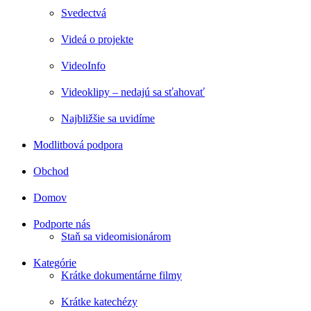
Svedectvá
Videá o projekte
VideoInfo
Videoklipy – nedajú sa sťahovať
Najbližšie sa uvidíme
Modlitbová podpora
Obchod
Domov
Podporte nás
Staň sa videomisionárom
Kategórie
Krátke dokumentárne filmy
Krátke katechézy