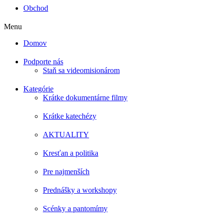
Obchod
Menu
Domov
Podporte nás
Staň sa videomisionárom
Kategórie
Krátke dokumentárne filmy
Krátke katechézy
AKTUALITY
Kresťan a politika
Pre najmenších
Prednášky a workshopy
Scénky a pantomímy