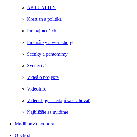
AKTUALITY
Kresťan a politika
Pre najmenších
Prednášky a workshopy
Scénky a pantomímy
Svedectvá
Videá o projekte
VideoInfo
Videoklipy – nedajú sa sťahovať
Najbližšie sa uvidíme
Modlitbová podpora
Obchod