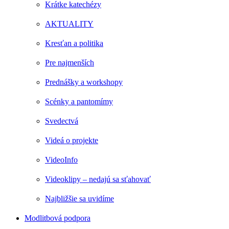
Krátke katechézy
AKTUALITY
Kresťan a politika
Pre najmenších
Prednášky a workshopy
Scénky a pantomímy
Svedectvá
Videá o projekte
VideoInfo
Videoklipy – nedajú sa sťahovať
Najbližšie sa uvidíme
Modlitbová podpora