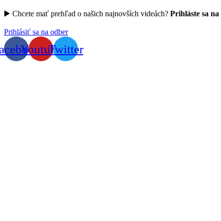
▶️ Chcete mať prehľad o našich najnovších videách?
Prihláste sa na
Prihlásiť sa na odber
acebook
Youtube
Twitter