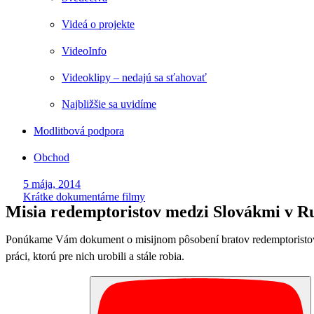
Videá o projekte
VideoInfo
Videoklipy – nedajú sa sťahovať
Najbližšie sa uvidíme
Modlitbová podpora
Obchod
5 mája, 2014
Krátke dokumentárne filmy
Misia redemptoristov medzi Slovákmi v 
Ponúkame Vám dokument o misijnom pôsobení bratov redemptoristo
práci, ktorú pre nich urobili a stále robia.