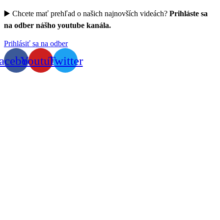
▶️ Chcete mať prehľad o našich najnovších videách?
Prihláste sa
na odber nášho youtube kanála.
Prihlásiť sa na odber
acebook
Youtube
Twitter