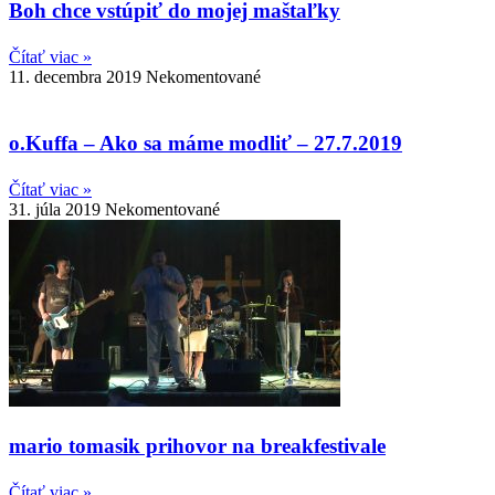
Boh chce vstúpiť do mojej maštaľky
Čítať viac »
11. decembra 2019
Nekomentované
o.Kuffa – Ako sa máme modliť – 27.7.2019
Čítať viac »
31. júla 2019
Nekomentované
mario tomasik prihovor na breakfestivale
Čítať viac »