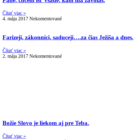
Pane, chcem ísť všade, kam ma zavoláš.
Čítať viac »
4. mája 2017
Nekomentované
Farizeji, zákonníci, saduceji….za čias Ježiša a dnes.
Čítať viac »
2. mája 2017
Nekomentované
Božie Slovo je liekom aj pre Teba.
Čítať viac »