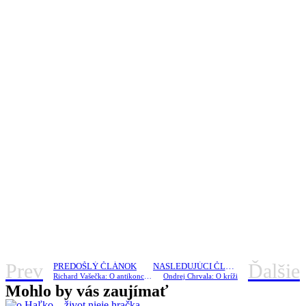
Prev
Ďalšie
PREDOŠLÝ ČLÁNOK
NASLEDUJÚCI ČLÁNOK
Richard Vašečka: O antikoncepcii
Ondrej Chrvala: O kríži
Mohlo by vás zaujímať