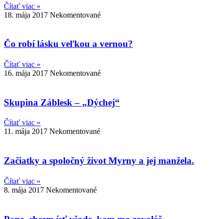
Čítať viac »
18. mája 2017
Nekomentované
Čo robí lásku veľkou a vernou?
Čítať viac »
16. mája 2017
Nekomentované
Skupina Záblesk – „Dýchej“
Čítať viac »
11. mája 2017
Nekomentované
Začiatky a spoločný život Myrny a jej manžela.
Čítať viac »
8. mája 2017
Nekomentované