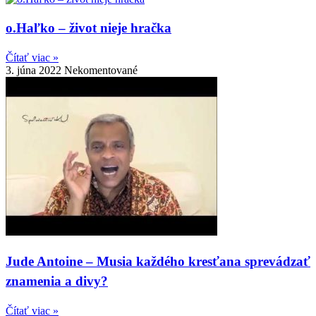
o.Haľko – život nieje hračka
Čítať viac »
3. júna 2022
Nekomentované
Jude Antoine – Musia každého kresťana sprevádzať
znamenia a divy?
Čítať viac »