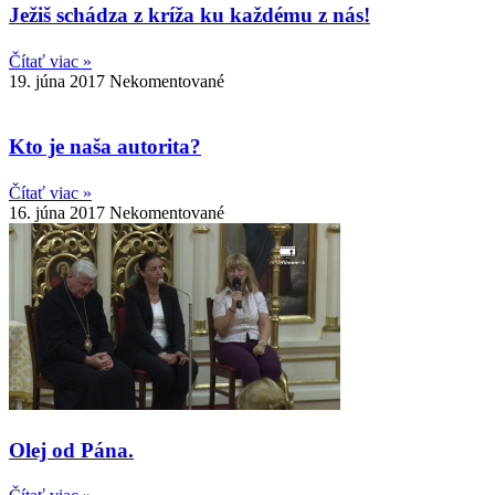
Ježiš schádza z kríža ku každému z nás!
Čítať viac »
19. júna 2017
Nekomentované
Kto je naša autorita?
Čítať viac »
16. júna 2017
Nekomentované
Olej od Pána.