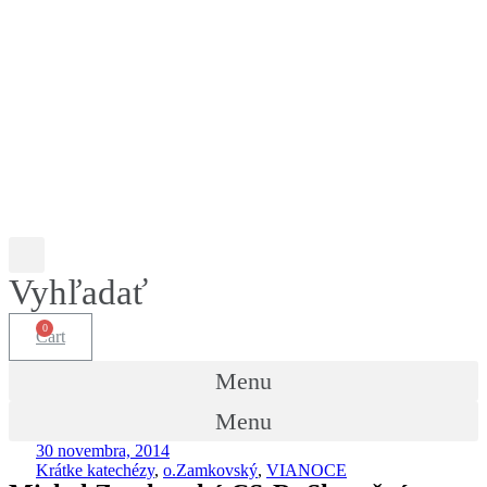
Vyhľadať
Cart
Menu
Menu
30 novembra, 2014
Krátke katechézy
,
o.Zamkovský
,
VIANOCE