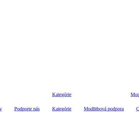
Kategórie
Mod
v
Podporte nás
Kategórie
Modlitbová podpora
O