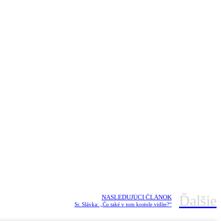
Ďalšie
NASLEDUJÚCI ČLÁNOK
Sr. Slávka: „Čo také v tom kostole vidíte?“