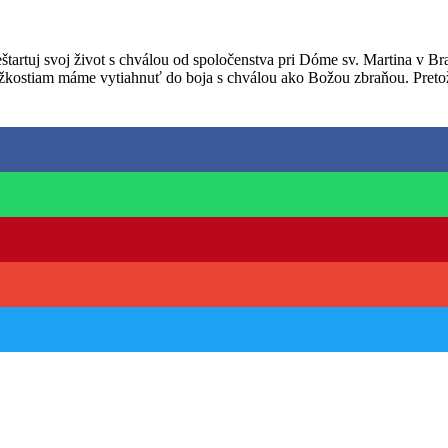
artuj svoj život s chválou od spoločenstva pri Dóme sv. Martina v Brat
žkostiam máme vytiahnuť do boja s chválou ako Božou zbraňou. Pretož