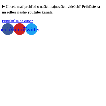
▶️ Chcete mať prehľad o našich najnovších videách?
Prihláste sa
na odber nášho youtube kanála.
Prihlásiť sa na odber
acebook
Youtube
Twitter