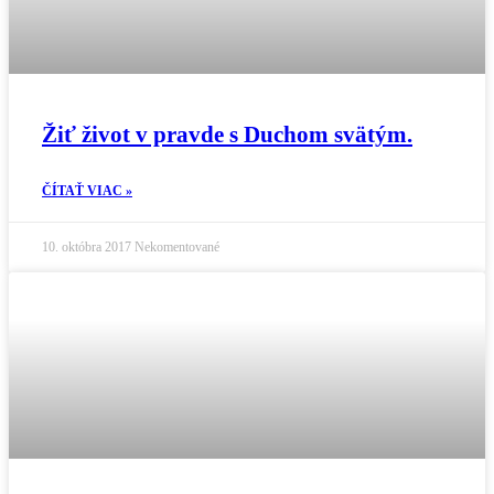
Žiť život v pravde s Duchom svätým.
ČÍTAŤ VIAC »
10. októbra 2017
Nekomentované