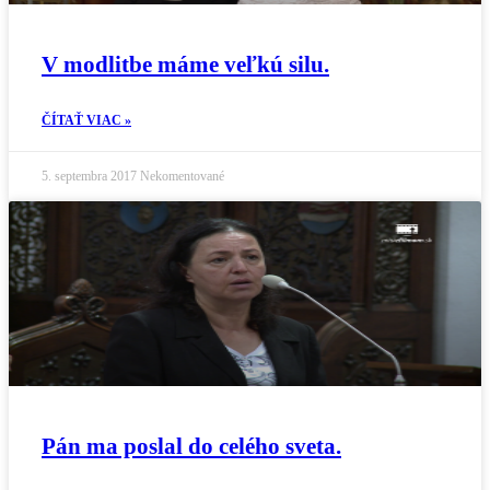
V modlitbe máme veľkú silu.
ČÍTAŤ VIAC »
5. septembra 2017
Nekomentované
Pán ma poslal do celého sveta.