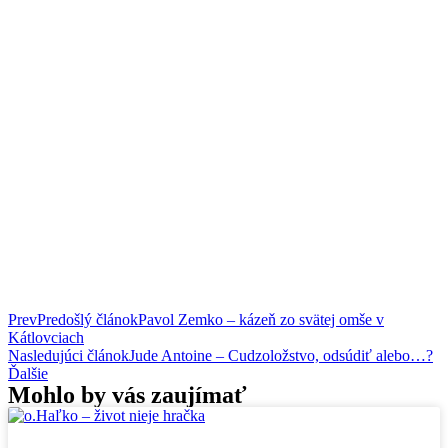
Prev
Predošlý článok
Pavol Zemko – kázeň zo svätej omše v
Kátlovciach
Nasledujúci článok
Jude Antoine – Cudzoložstvo, odsúdiť alebo…?
Ďalšie
Mohlo by vás zaujímať