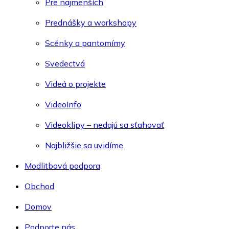
Pre najmenších
Prednášky a workshopy
Scénky a pantomímy
Svedectvá
Videá o projekte
VideoInfo
Videoklipy – nedajú sa sťahovať
Najbližšie sa uvidíme
Modlitbová podpora
Obchod
Domov
Podporte nás