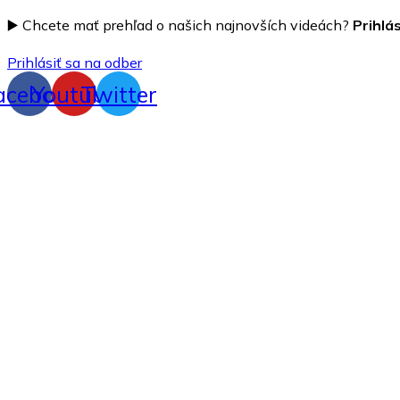
▶️ Chcete mať prehľad o našich najnovších videách?
Prihlá
Prihlásiť sa na odber
acebook
Youtube
Twitter