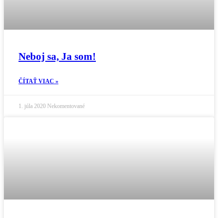
Neboj sa, Ja som!
ČÍTAŤ VIAC »
1. júla 2020
Nekomentované