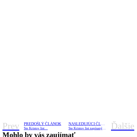
Prev
Ďalšie
PREDOŠLÝ ČLÁNOK
NASLEDUJÚCI ČLÁNOK
Ste Kristov list…
Ste Kristov list napísaný Duchom Svätým!
Mohlo by vás zaujímať