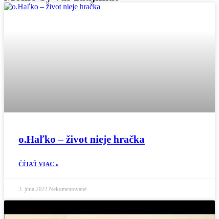
o.Haľko – život nieje hračka
ČÍTAŤ VIAC »
3. júna 2022
Nekomentované