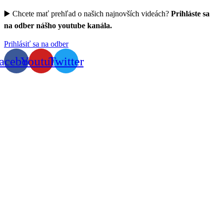
▶️ Chcete mať prehľad o našich najnovších videách?
Prihláste sa
na odber nášho youtube kanála.
Prihlásiť sa na odber
acebook
Youtube
Twitter