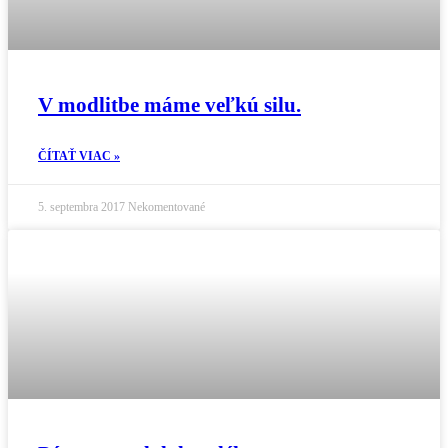
V modlitbe máme veľkú silu.
ČÍTAŤ VIAC »
5. septembra 2017
Nekomentované