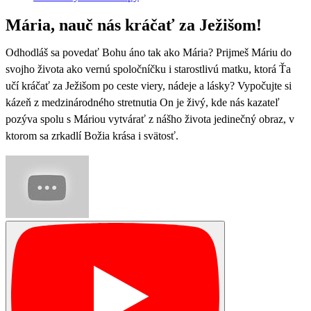
Mária, nauč nás kráčať za Ježišom!
Odhodláš sa povedať Bohu áno tak ako Mária? Prijmeš Máriu do
svojho života ako vernú spoločníčku i starostlivú matku, ktorá Ťa
učí kráčať za Ježišom po ceste viery, nádeje a lásky?
Vypočujte si
kázeň z medzinárodného stretnutia On je živý, kde nás kazateľ
pozýva spolu s Máriou vytvárať z nášho života jedinečný obraz, v
ktorom sa zrkadlí Božia krása i svätosť.