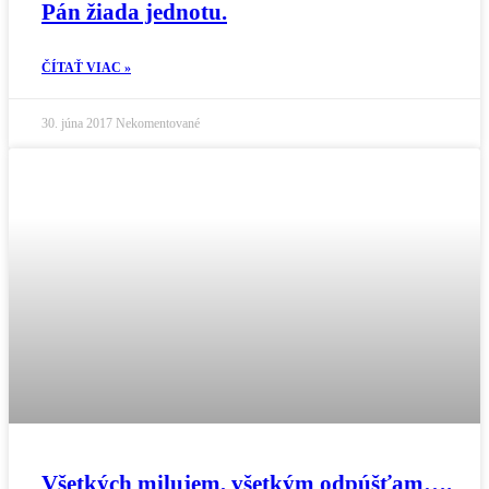
Pán žiada jednotu.
ČÍTAŤ VIAC »
30. júna 2017
Nekomentované
Všetkých milujem, všetkým odpúšťam….