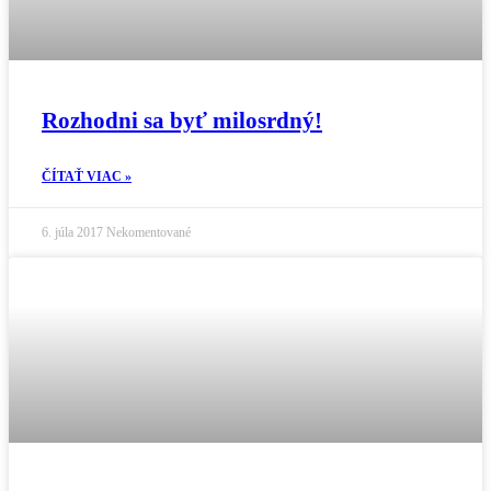
Rozhodni sa byť milosrdný!
ČÍTAŤ VIAC »
6. júla 2017
Nekomentované