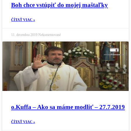
Boh chce vstúpiť do mojej maštaľky
ČÍTAŤ VIAC »
11. decembra 2019
Nekomentované
o.Kuffa – Ako sa máme modliť – 27.7.2019
ČÍTAŤ VIAC »