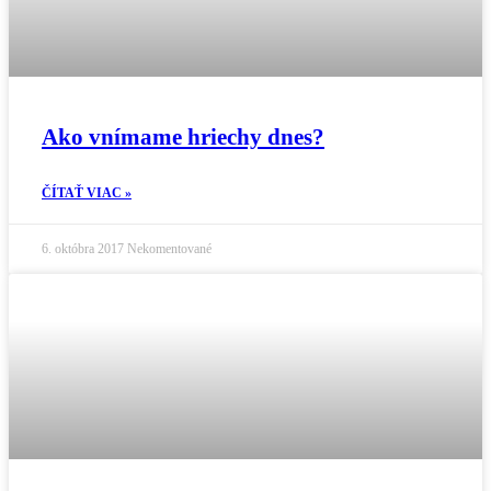
Ako vnímame hriechy dnes?
ČÍTAŤ VIAC »
6. októbra 2017
Nekomentované