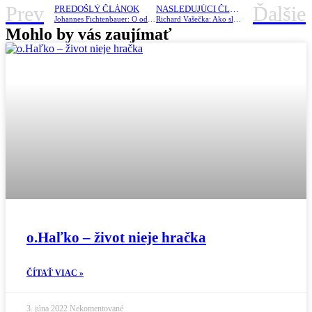
Prev
Ďalšie
PREDOŠLÝ ČLÁNOK
NASLEDUJÚCI ČLÁNOK
Johannes Fichtenbauer: O odmietnutí
Richard Vašečka: Ako slúžiť a nezničiť si rodinu (workshop)
Mohlo by vás zaujímať
o.Haľko – život nieje hračka
ČÍTAŤ VIAC »
3. júna 2022
Nekomentované