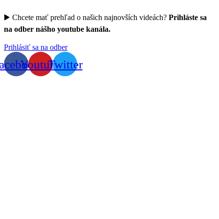
▶️ Chcete mať prehľad o našich najnovších videách?
Prihláste sa
na odber nášho youtube kanála.
Prihlásiť sa na odber
acebook
Youtube
Twitter