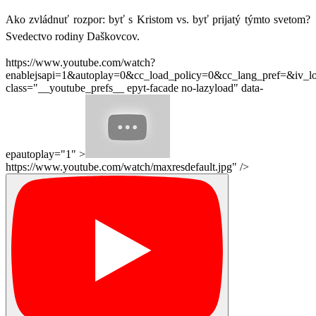
Ako zvládnuť rozpor: byť s Kristom vs. byť prijatý týmto svetom?
Svedectvo rodiny Daškovcov.
https://www.youtube.com/watch?
enablejsapi=1&autoplay=0&cc_load_policy=0&cc_lang_pref=&iv_
class="__youtube_prefs__ epyt-facade no-lazyload" data-
epautoplay="1" >
https://www.youtube.com/watch/maxresdefault.jpg" />