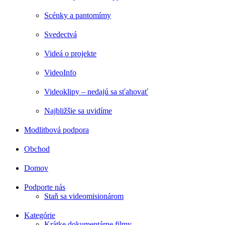
Scénky a pantomímy
Svedectvá
Videá o projekte
VideoInfo
Videoklipy – nedajú sa sťahovať
Najbližšie sa uvidíme
Modlitbová podpora
Obchod
Domov
Podporte nás
Staň sa videomisionárom
Kategórie
Krátke dokumentárne filmy