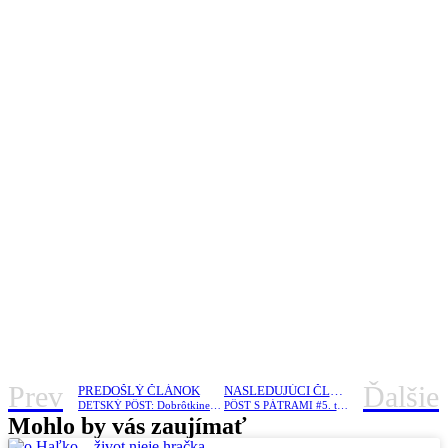
Prev
Ďalšie
PREDOŠLÝ ČLÁNOK
NASLEDUJÚCI ČLÁNOK
DETSKÝ PÔST: Dobrôtkine dobrodružstvá 4
PÔST S PÁTRAMI #5. týždeň /P. Mihok/
Mohlo by vás zaujímať