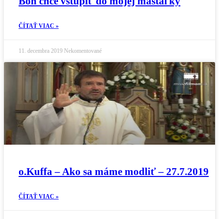
Boh chce vstúpiť do mojej maštaľky
ČÍTAŤ VIAC »
11. decembra 2019
Nekomentované
o.Kuffa – Ako sa máme modliť – 27.7.2019
ČÍTAŤ VIAC »