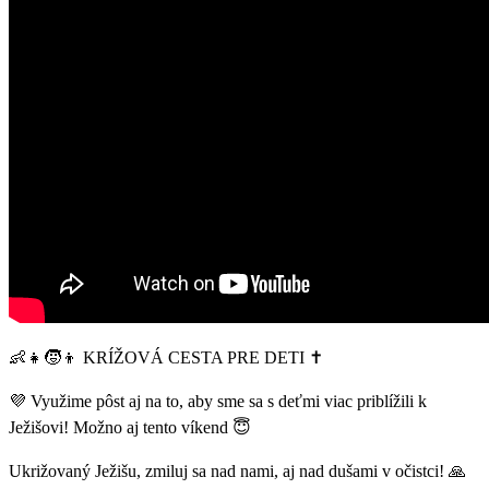
👶👧🧒👦 KRÍŽOVÁ CESTA PRE DETI ✝
💜 Využime pôst aj na to, aby sme sa s deťmi viac priblížili k
Ježišovi! Možno aj tento víkend 😇
Ukrižovaný Ježišu, zmiluj sa nad nami, aj nad dušami v očistci! 🙏