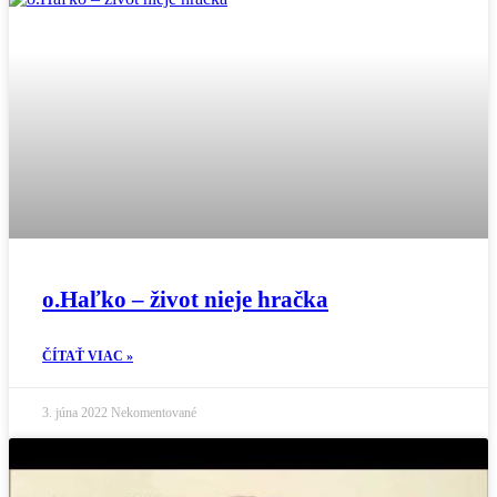
o.Haľko – život nieje hračka
ČÍTAŤ VIAC »
3. júna 2022
Nekomentované