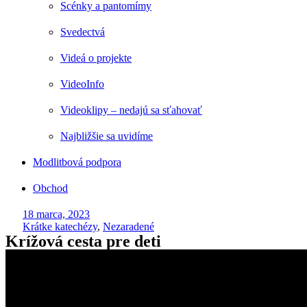
Scénky a pantomímy
Svedectvá
Videá o projekte
VideoInfo
Videoklipy – nedajú sa sťahovať
Najbližšie sa uvidíme
Modlitbová podpora
Obchod
18 marca, 2023
Krátke katechézy
,
Nezaradené
Krížová cesta pre deti