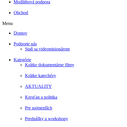
Modlitbová podpora
Obchod
Menu
Domov
Podporte nás
Staň sa videomisionárom
Kategórie
Krátke dokumentárne filmy
Krátke katechézy
AKTUALITY
Kresťan a politika
Pre najmenších
Prednášky a workshopy