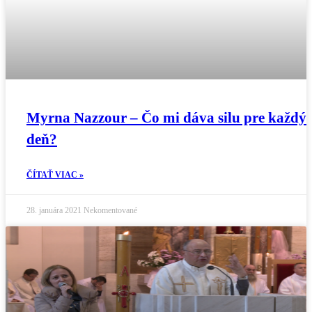
Myrna Nazzour – Čo mi dáva silu pre každý
deň?
ČÍTAŤ VIAC »
28. januára 2021
Nekomentované