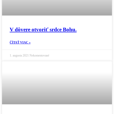
V dôvere otvoriť srdce Bohu.
ČÍTAŤ VIAC »
1. augusta 2021
Nekomentované