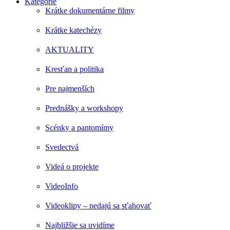
Kategórie
Krátke dokumentárne filmy
Krátke katechézy
AKTUALITY
Kresťan a politika
Pre najmenších
Prednášky a workshopy
Scénky a pantomímy
Svedectvá
Videá o projekte
VideoInfo
Videoklipy – nedajú sa sťahovať
Najbližšie sa uvidíme