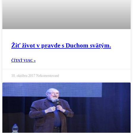
Žiť život v pravde s Duchom svätým.
ČÍTAŤ VIAC »
10. októbra 2017
Nekomentované