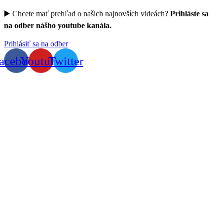
▶️ Chcete mať prehľad o našich najnovších videách?
Prihláste sa
na odber nášho youtube kanála.
Prihlásiť sa na odber
acebook
Youtube
Twitter