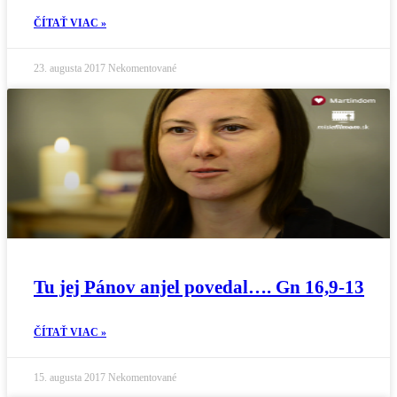
ČÍTAŤ VIAC »
23. augusta 2017
Nekomentované
Tu jej Pánov anjel povedal…. Gn 16,9-13
ČÍTAŤ VIAC »
15. augusta 2017
Nekomentované