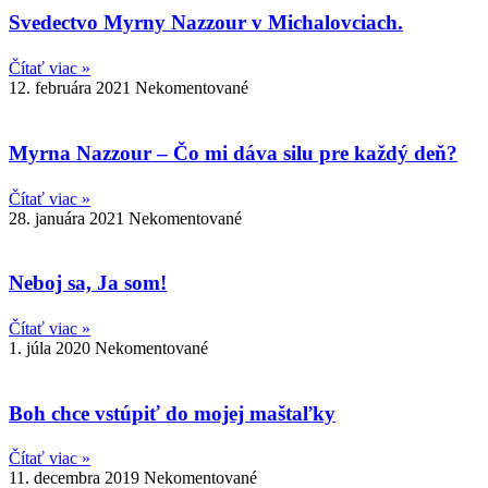
Svedectvo Myrny Nazzour v Michalovciach.
Čítať viac »
12. februára 2021
Nekomentované
Myrna Nazzour – Čo mi dáva silu pre každý deň?
Čítať viac »
28. januára 2021
Nekomentované
Neboj sa, Ja som!
Čítať viac »
1. júla 2020
Nekomentované
Boh chce vstúpiť do mojej maštaľky
Čítať viac »
11. decembra 2019
Nekomentované