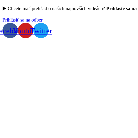
▶️ Chcete mať prehľad o našich najnovších videách?
Prihláste sa na
Prihlásiť sa na odber
acebook
Youtube
Twitter