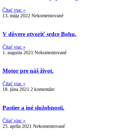
Čítať viac »
13. mája 2022
Nekomentované
V dôvere otvoriť srdce Bohu.
Čítať viac »
1. augusta 2021
Nekomentované
Motor pre náš život.
Čítať viac »
18. júna 2021
2 komentáre
Pastier a iné služobnosti.
Čítať viac »
25. apríla 2021
Nekomentované