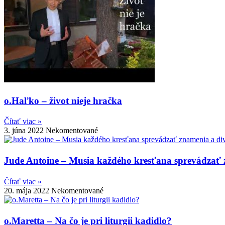
o.Haľko – život nieje hračka
Čítať viac »
3. júna 2022
Nekomentované
Jude Antoine – Musia každého kresťana sprevádzať 
Čítať viac »
20. mája 2022
Nekomentované
o.Maretta – Na čo je pri liturgii kadidlo?