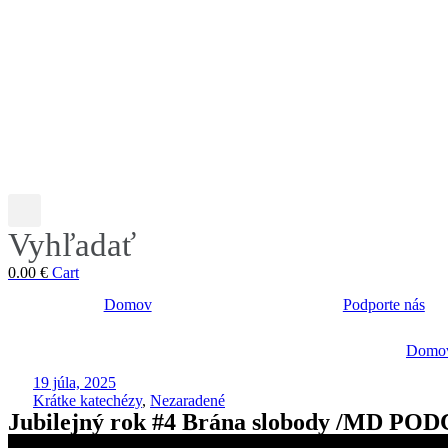
Vyhľadať
0.00
€
Cart
Domov
Podporte nás
Domo
19 júla, 2025
Krátke katechézy
,
Nezaradené
Jubilejný rok #4 Brána slobody /MD PO