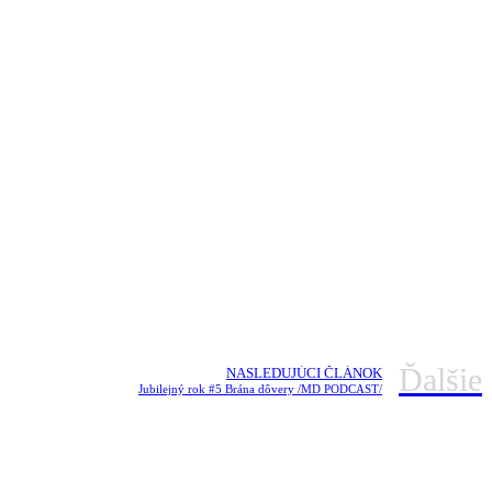
Ďalšie
NASLEDUJÚCI ČLÁNOK
Jubilejný rok #5 Brána dôvery /MD PODCAST/