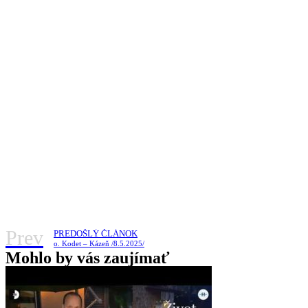
Prev
PREDOŠLÝ ČLÁNOK
o. Kodet – Kázeň /8.5.2025/
Mohlo by vás zaujímať