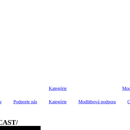
Kategórie
Mod
v
Podporte nás
Kategórie
Modlitbová podpora
O
DCAST/