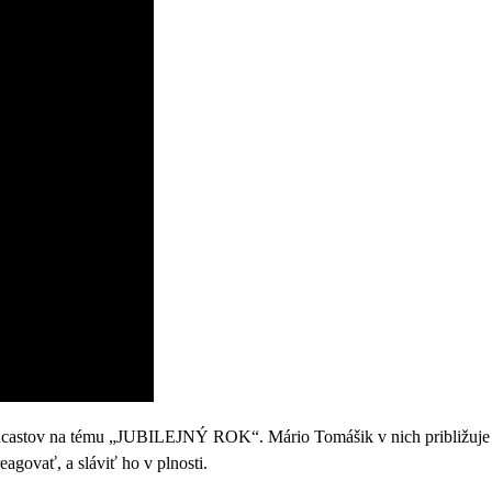
stov na tému „JUBILEJNÝ ROK“. Mário Tomášik v nich približuje bibl
agovať, a sláviť ho v plnosti.