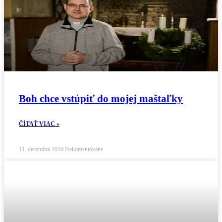
Boh chce vstúpiť do mojej maštaľky
ČÍTAŤ VIAC »
11. decembra 2019
Nekomentované