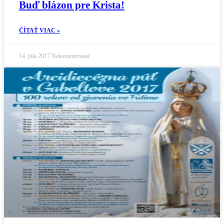
Buď blázon pre Krista!
ČÍTAŤ VIAC »
14. júla 2017
Nekomentované