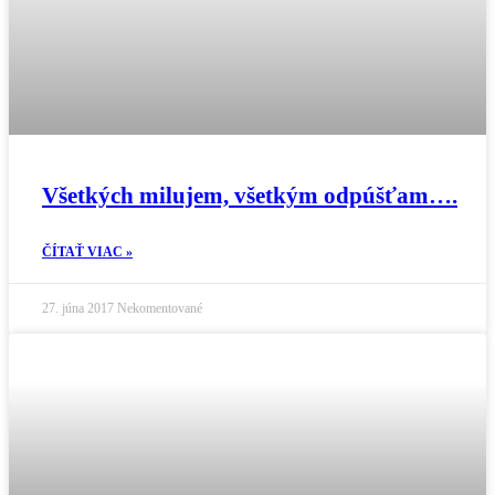
Všetkých milujem, všetkým odpúšťam….
ČÍTAŤ VIAC »
27. júna 2017
Nekomentované