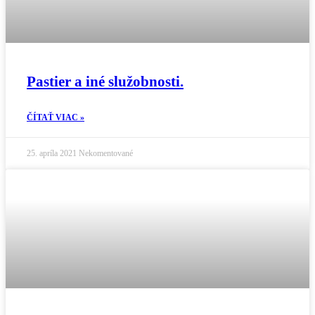
Pastier a iné služobnosti.
ČÍTAŤ VIAC »
25. apríla 2021
Nekomentované