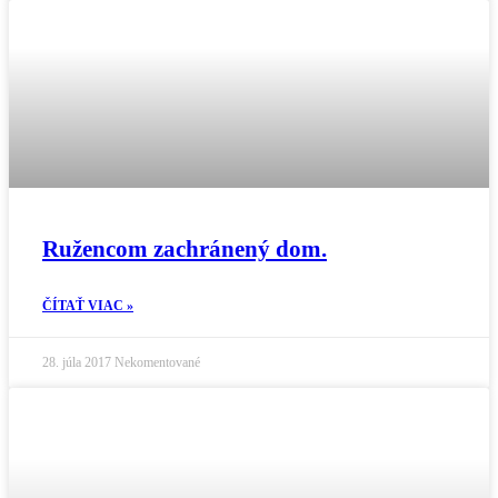
Ružencom zachránený dom.
ČÍTAŤ VIAC »
28. júla 2017
Nekomentované