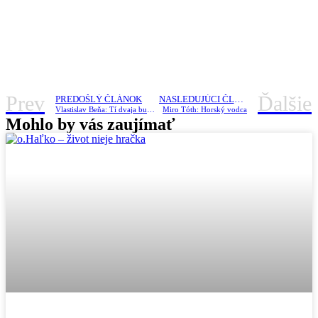
Prev
Ďalšie
PREDOŠLÝ ČLÁNOK
NASLEDUJÚCI ČLÁNOK
Vlastislav Beňa: Tí dvaja budú jedno
Miro Tóth: Horský vodca
Mohlo by vás zaujímať