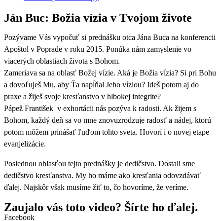
Ján Buc: Božia vízia v Tvojom živote
Pozývame Vás vypočuť si prednášku otca Jána Buca na konferencii
Apoštol v Poprade v roku 2015. Ponúka nám zamyslenie vo
viacerých oblastiach života s Bohom.
Zameriava sa na oblasť Božej vízie. Aká je Božia vízia? Si pri Bohu
a dovoľuješ Mu, aby Ťa napĺňal Jeho víziou? Ideš potom aj do
praxe a žiješ svoje kresťanstvo v hlbokej integrite?
Pápež František v exhortácii nás pozýva k radosti. Ak žijem s
Bohom, každý deň sa vo mne znovuzrodzuje radosť a nádej, ktorú
potom môžem prinášať ľuďom tohto sveta. Hovorí i o novej etape
evanjelizácie.
Poslednou oblasťou tejto prednášky je dedičstvo. Dostali sme
dedičstvo kresťanstva. My ho máme ako kresťania odovzdávať
ďalej. Najskôr však musíme žiť to, čo hovoríme, že veríme.
Zaujalo vás toto video? Šírte ho ďalej.
Facebook