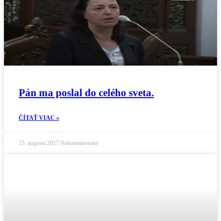
Pán ma poslal do celého sveta.
ČÍTAŤ VIAC »
25. augusta 2017
Nekomentované