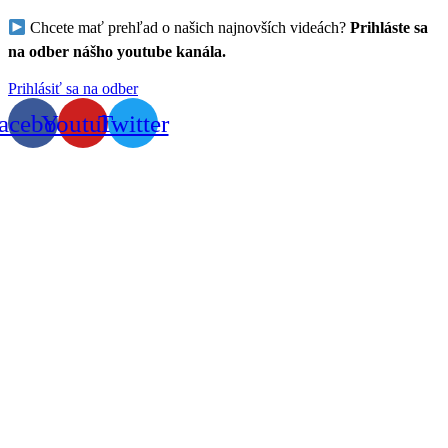
Chcete mať prehľad o našich najnovších videách?
Prihláste sa
na odber nášho youtube kanála.
Prihlásiť sa na odber
acebook
Youtube
Twitter