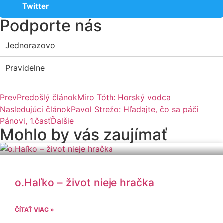
Twitter
Podporte nás
Jednorazovo
Pravidelne
Prev
Predošlý článok
Miro Tóth: Horský vodca
Nasledujúci článok
Pavol Strežo: Hľadajte, čo sa páči
Pánovi, 1.časť
Ďalšie
Mohlo by vás zaujímať
o.Haľko – život nieje hračka
ČÍTAŤ VIAC »