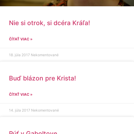
Nie si otrok, si dcéra Kráľa!
ČÍTAŤ VIAC »
18. júla 2017
Nekomentované
Buď blázon pre Krista!
ČÍTAŤ VIAC »
14. júla 2017
Nekomentované
Púť v Gaboltove