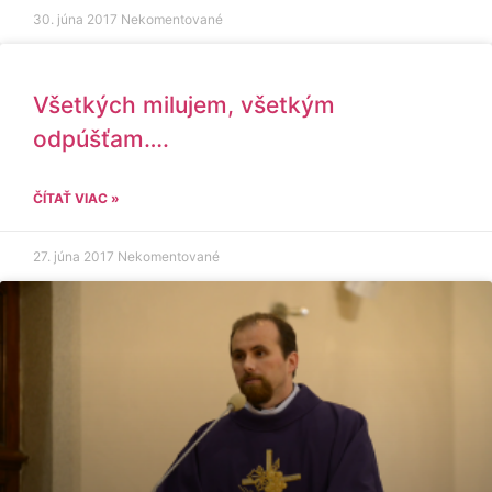
30. júna 2017
Nekomentované
Všetkých milujem, všetkým
odpúšťam….
ČÍTAŤ VIAC »
27. júna 2017
Nekomentované