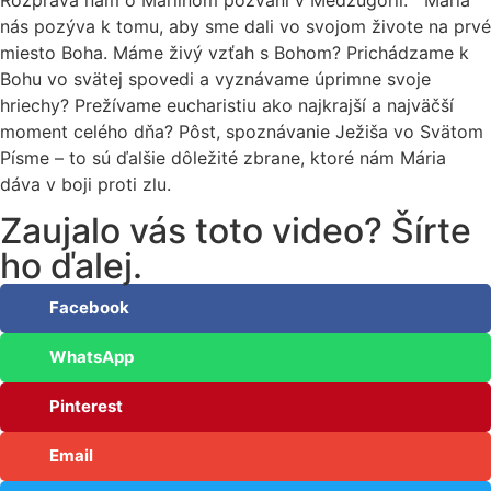
Rozpráva nám o Máriinom pozvaní v Medžugorií. Mária
nás pozýva k tomu, aby sme dali vo svojom živote na prvé
miesto Boha. Máme živý vzťah s Bohom? Prichádzame k
Bohu vo svätej spovedi a vyznávame úprimne svoje
hriechy? Prežívame eucharistiu ako najkrajší a najväčší
moment celého dňa? Pôst, spoznávanie Ježiša vo Svätom
Písme – to sú ďalšie dôležité zbrane, ktoré nám Mária
dáva v boji proti zlu.
Zaujalo vás toto video? Šírte
ho ďalej.
Facebook
WhatsApp
Pinterest
Email