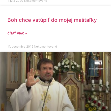
1. júla 2020
Nekomentované
Boh chce vstúpiť do mojej maštaľky
ČÍTAŤ VIAC »
11. decembra 2019
Nekomentované