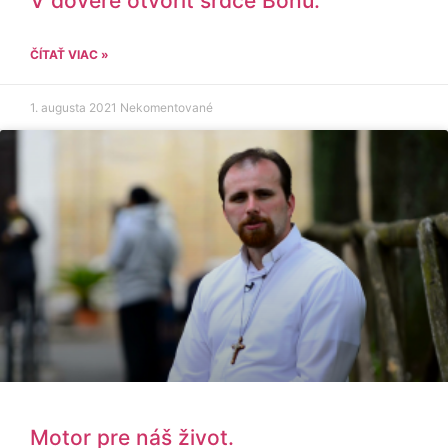
V dôvere otvoriť srdce Bohu.
ČÍTAŤ VIAC »
1. augusta 2021
Nekomentované
Motor pre náš život.