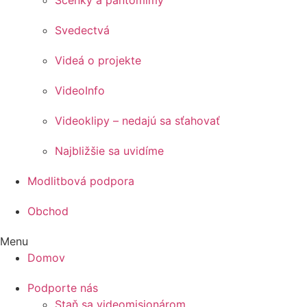
Scénky a pantomímy
Svedectvá
Videá o projekte
VideoInfo
Videoklipy – nedajú sa sťahovať
Najbližšie sa uvidíme
Modlitbová podpora
Obchod
Menu
Domov
Podporte nás
Staň sa videomisionárom