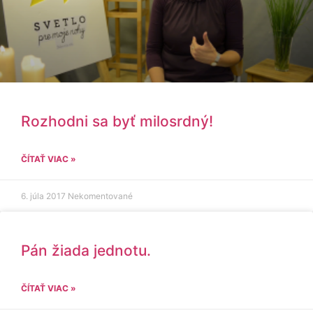
Rozhodni sa byť milosrdný!
ČÍTAŤ VIAC »
6. júla 2017
Nekomentované
Pán žiada jednotu.
ČÍTAŤ VIAC »