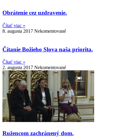
Obrátenie cez uzdravenie.
Čítať viac »
8. augusta 2017
Nekomentované
Čítanie Božieho Slova naša priorita.
Čítať viac »
2. augusta 2017
Nekomentované
Ružencom zachránený dom.