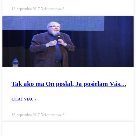
12. septembra 2017
Nekomentované
Tak ako ma On poslal, Ja posielam Vás…
ČÍTAŤ VIAC »
12. septembra 2017
Nekomentované