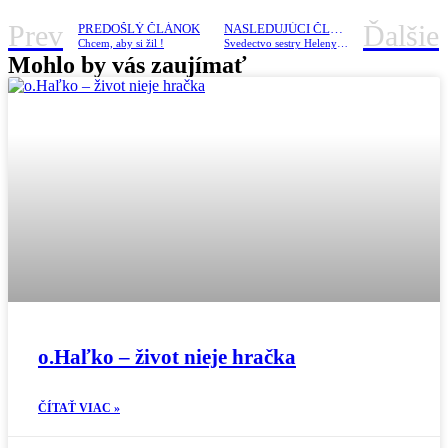
Prev
Ďalšie
PREDOŠLÝ ČLÁNOK
NASLEDUJÚCI ČLÁNOK
Chcem, aby si žil !
Svedectvo sestry Heleny: „Mala som z Boha strach“
Mohlo by vás zaujímať
o.Haľko – život nieje hračka
ČÍTAŤ VIAC »