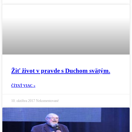
Žiť život v pravde s Duchom svätým.
ČÍTAŤ VIAC »
10. októbra 2017
Nekomentované