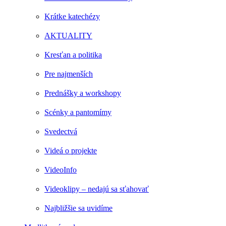
Krátke katechézy
AKTUALITY
Kresťan a politika
Pre najmenších
Prednášky a workshopy
Scénky a pantomímy
Svedectvá
Videá o projekte
VideoInfo
Videoklipy – nedajú sa sťahovať
Najbližšie sa uvidíme