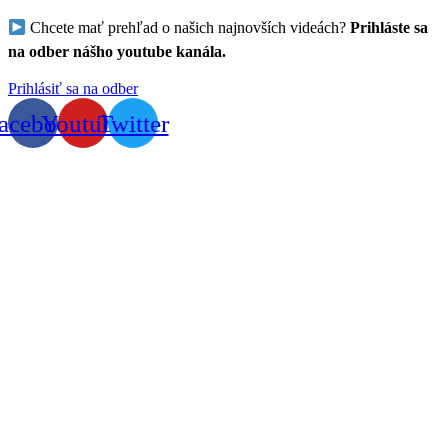
Chcete mať prehľad o našich najnovších videách?
Prihláste sa
na odber nášho youtube kanála.
Prihlásiť sa na odber
acebook
Youtube
Twitter