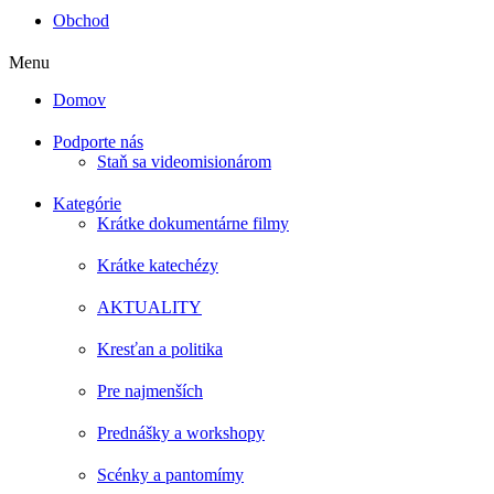
Obchod
Menu
Domov
Podporte nás
Staň sa videomisionárom
Kategórie
Krátke dokumentárne filmy
Krátke katechézy
AKTUALITY
Kresťan a politika
Pre najmenších
Prednášky a workshopy
Scénky a pantomímy