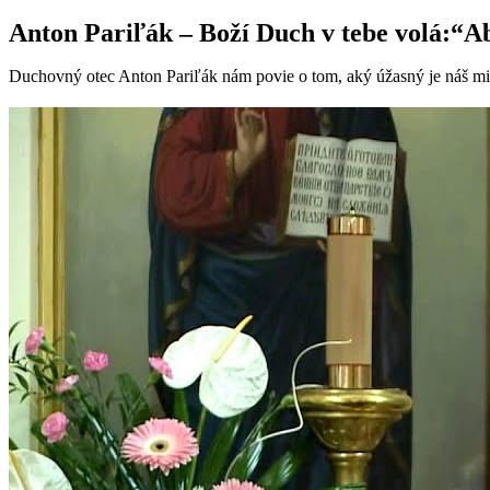
Anton Pariľák – Boží Duch v tebe volá:“Ab
Duchovný otec Anton Pariľák nám povie o tom, aký úžasný je náš m