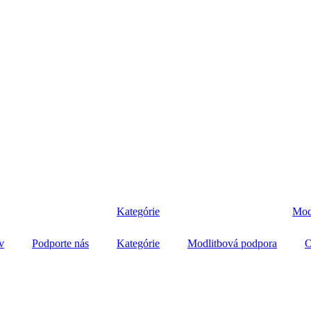
Kategórie
Mod
v
Podporte nás
Kategórie
Modlitbová podpora
O