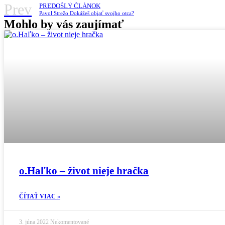
Prev
PREDOŠLÝ ČLÁNOK
Pavol Strežo Dokážeš objať svojho otca?
Mohlo by vás zaujímať
o.Haľko – život nieje hračka
ČÍTAŤ VIAC »
3. júna 2022
Nekomentované