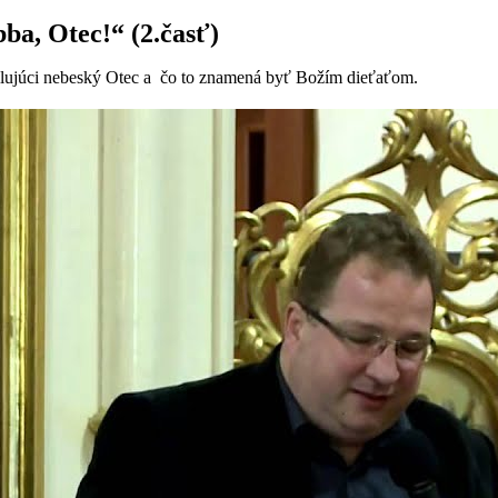
ba, Otec!“ (2.časť)
ilujúci nebeský Otec a čo to znamená byť Božím dieťaťom.