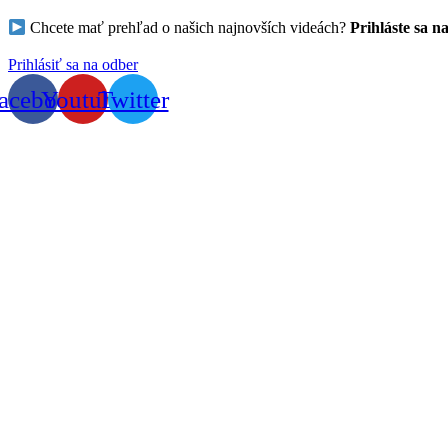
Chcete mať prehľad o našich najnovších videách?
Prihláste sa n
Prihlásiť sa na odber
acebook
Youtube
Twitter