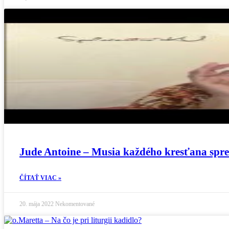
Jude Antoine – Musia každého kresťana spr
ČÍTAŤ VIAC »
20. mája 2022
Nekomentované