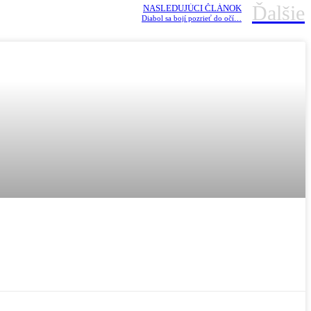
Ďalšie
NASLEDUJÚCI ČLÁNOK
Diabol sa bojí pozrieť do očí…