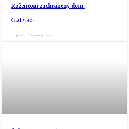
Ružencom zachránený dom.
ČÍTAŤ VIAC »
28. júla 2017
Nekomentované