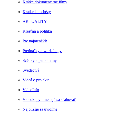
Krátke dokumentárne filmy
Krátke katechézy
AKTUALITY
Kresťan a politika
Pre najmenších
Prednášky a workshopy
Scénky a pantomímy
Svedectvá
Videá o projekte
VideoInfo
Videoklipy – nedajú sa sťahovať
Najbližšie sa uvidíme