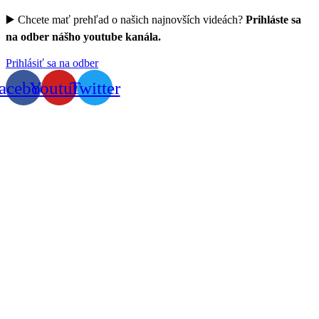
▶️ Chcete mať prehľad o našich najnovších videách?
Prihláste sa
na odber nášho youtube kanála.
Prihlásiť sa na odber
acebook
Youtube
Twitter