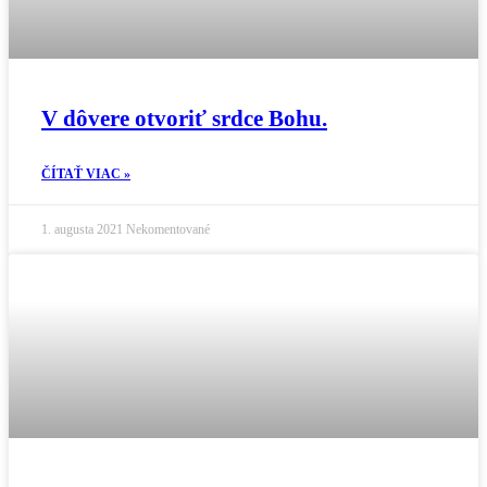
V dôvere otvoriť srdce Bohu.
ČÍTAŤ VIAC »
1. augusta 2021
Nekomentované