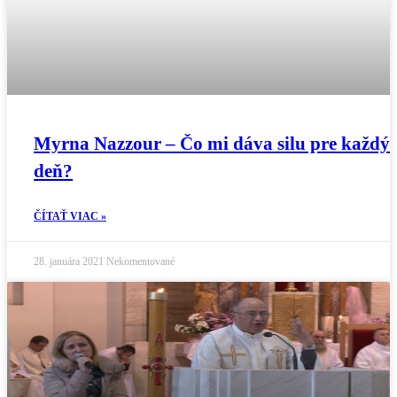
Myrna Nazzour – Čo mi dáva silu pre každý
deň?
ČÍTAŤ VIAC »
28. januára 2021
Nekomentované