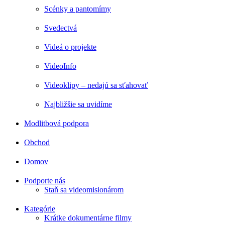
Scénky a pantomímy
Svedectvá
Videá o projekte
VideoInfo
Videoklipy – nedajú sa sťahovať
Najbližšie sa uvidíme
Modlitbová podpora
Obchod
Domov
Podporte nás
Staň sa videomisionárom
Kategórie
Krátke dokumentárne filmy