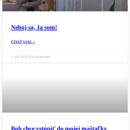
Neboj sa, Ja som!
ČÍTAŤ VIAC »
1. júla 2020
Nekomentované
Boh chce vstúpiť do mojej maštaľky