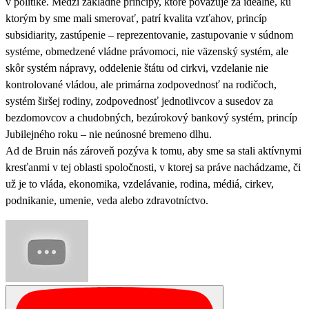
v politike. Medzi základné princípy, ktoré považuje za ideálne, ku
ktorým by sme mali smerovať, patrí kvalita vzťahov, princíp
subsidiarity, zastúpenie – reprezentovanie, zastupovanie v súdnom
systéme, obmedzené vládne právomoci, nie väzenský systém, ale
skôr systém nápravy, oddelenie štátu od cirkvi, vzdelanie nie
kontrolované vládou, ale primárna zodpovednosť na rodičoch,
systém širšej rodiny, zodpovednosť jednotlivcov a susedov za
bezdomovcov a chudobných, bezúrokový bankový systém, princíp
Jubilejného roku – nie neúnosné bremeno dlhu.
Ad de Bruin nás zároveň pozýva k tomu, aby sme sa stali aktívnymi
kresťanmi v tej oblasti spoločnosti, v ktorej sa práve nachádzame, či
už je to vláda, ekonomika, vzdelávanie, rodina, médiá, cirkev,
podnikanie, umenie, veda alebo zdravotníctvo.