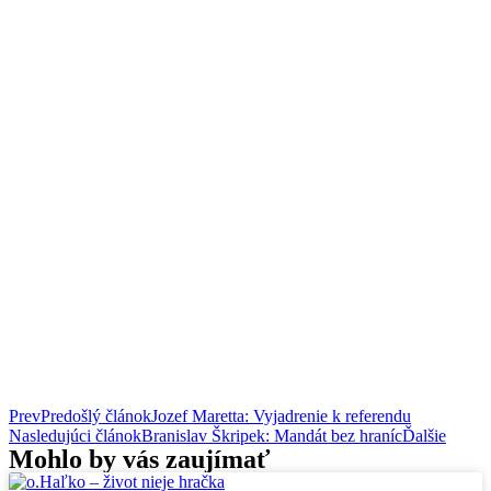
Prev
Predošlý článok
Jozef Maretta: Vyjadrenie k referendu
Nasledujúci článok
Branislav Škripek: Mandát bez hraníc
Ďalšie
Mohlo by vás zaujímať