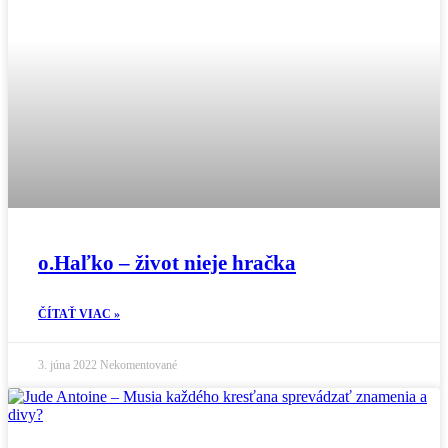
o.Haľko – život nieje hračka
ČÍTAŤ VIAC »
3. júna 2022
Nekomentované