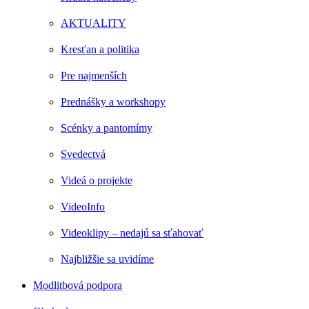
AKTUALITY
Kresťan a politika
Pre najmenších
Prednášky a workshopy
Scénky a pantomímy
Svedectvá
Videá o projekte
VideoInfo
Videoklipy – nedajú sa sťahovať
Najbližšie sa uvidíme
Modlitbová podpora