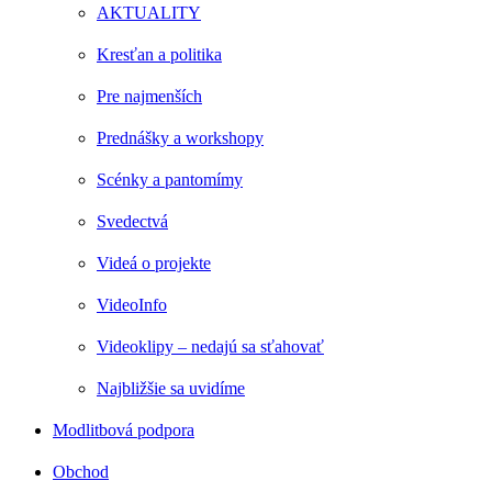
AKTUALITY
Kresťan a politika
Pre najmenších
Prednášky a workshopy
Scénky a pantomímy
Svedectvá
Videá o projekte
VideoInfo
Videoklipy – nedajú sa sťahovať
Najbližšie sa uvidíme
Modlitbová podpora
Obchod