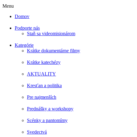
Menu
Domov
Podporte nás
Staň sa videomisionárom
Kategórie
Krátke dokumentárne filmy
Krátke katechézy
AKTUALITY
Kresťan a politika
Pre najmenších
Prednášky a workshopy
Scénky a pantomímy
Svedectvá