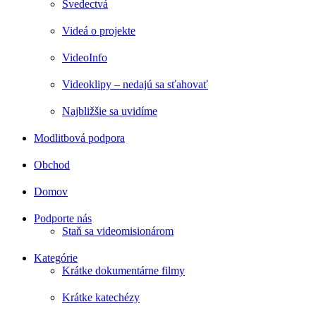
Svedectvá
Videá o projekte
VideoInfo
Videoklipy – nedajú sa sťahovať
Najbližšie sa uvidíme
Modlitbová podpora
Obchod
Domov
Podporte nás
Staň sa videomisionárom
Kategórie
Krátke dokumentárne filmy
Krátke katechézy