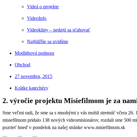
Videá o projekte
VideoInfo
Videoklipy – nedajú sa sťahovať
Najbližšie sa uvidíme
Modlitbová podpora
Obchod
27 novembra, 2015
Krátke katechézy
2. výročie projektu Misiefilmom je za nam
Sme veľmi radi, že sme sa s mnohými z vás mohli stretnúť včera 26. 1
misiefilmom pridalo 138 nových videomisionárov, rozdali sme 500 m
pozrieť hneď v pondelok na našej stránke www.misiefilmom.sk