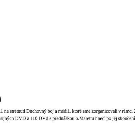
i
1 na stretnutí Duchovný boj a médiá, ktoré sme zorganizovali v rámci 2
isijných DVD a 110 DVd s prednáškou o.Marettu hneď po jej skončení.