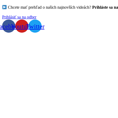
Chcete mať prehľad o našich najnovších videách?
Prihláste sa n
Prihlásiť sa na odber
acebook
Youtube
Twitter