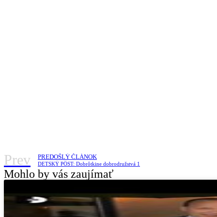
Prev
PREDOŠLÝ ČLÁNOK
DETSKÝ PÔST: Dobrôtkine dobrodružstvá 1
Mohlo by vás zaujímať