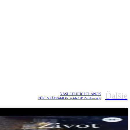
Ďalšie
NASLEDUJÚCI ČLÁNOK
PÔST S PÁTRAMI #2. týždeň /P. Zamkovský/