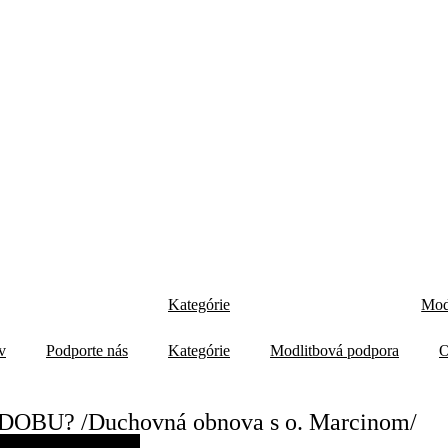
Kategórie
Mod
v
Podporte nás
Kategórie
Modlitbová podpora
O
OBU? /Duchovná obnova s o. Marcinom/