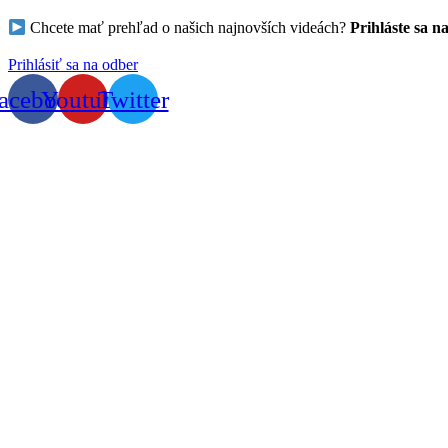
Chcete mať prehľad o našich najnovších videách?
Prihláste sa n
Prihlásiť sa na odber
acebook
Youtube
Twitter