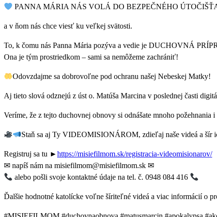
PANNA MÁRIA NÁS VOLÁ DO BEZPEČNÉHO ÚTOČIŠŤ
a v ňom nás chce viesť ku veľkej svätosti.
To, k čomu nás Panna Mária pozýva a vedie je DUCHOVNÁ PRÍPRAV
Ona je tým prostriedkom – sami sa nemôžeme zachrániť!
Odovzdajme sa dobrovoľne pod ochranu našej Nebeskej Matky!
Aj tieto slová odznejú z úst o. Matúša Marcina v poslednej časti dig
Veríme, že z tejto duchovnej obnovy si odnášate mnoho požehnania i
Staň sa aj Ty VIDEOMISIONÁROM, zdieľaj naše videá a šír i
Registruj sa tu ►
https://misiefilmom.sk/registracia-videomisionarov/
✉ napíš nám na misiefilmom@misiefilmom.sk ✉
alebo pošli svoje kontaktné údaje na tel. č. 0948 084 416
Ďalšie hodnotné katolícke voľne šíriteľné videá a viac informácií o 
#MISIEFILMOM #duchovnaobnova #matusmarcin #apokalypsa #akosap