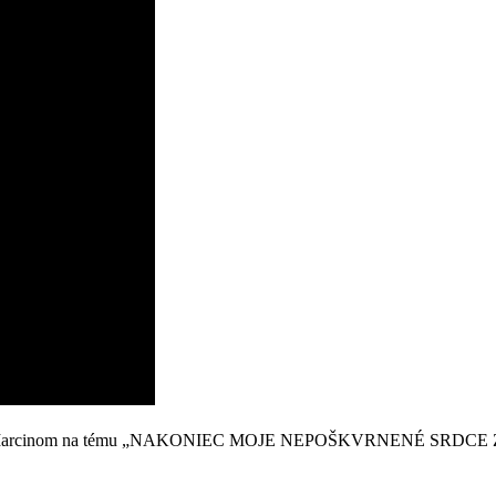
úšom Marcinom na tému „NAKONIEC MOJE NEPOŠKVRNENÉ SRDCE ZVÍŤA