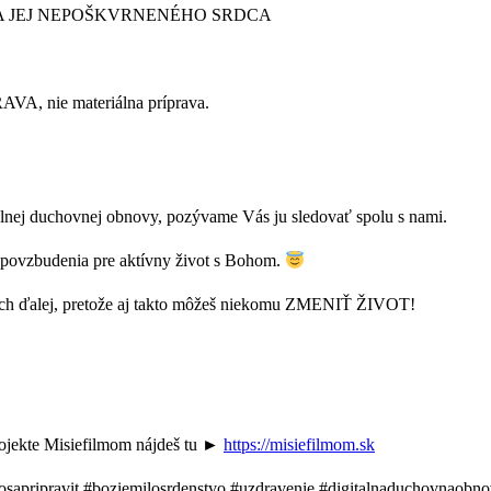
A JEJ NEPOŠKVRNENÉHO SRDCA
A, nie materiálna príprava.
itálnej duchovnej obnovy, pozývame Vás ju sledovať spolu s nami.
 povzbudenia pre aktívny život s Bohom.
ch ďalej, pretože aj takto môžeš niekomu ZMENIŤ ŽIVOT!
projekte Misiefilmom nájdeš tu ►
https://misiefilmom.sk
ripravit #boziemilosrdenstvo #uzdravenie #digitalnaduchovnaobno