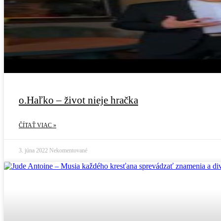
o.Haľko – život nieje hračka
ČÍTAŤ VIAC »
3. júna 2022
Nekomentované