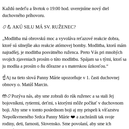
Každú nedeľu a štvrtok o 19:00 hod. uverejníme nový diel
duchovného príhovoru.
📿💪 AKÚ SILU MÁ SV. RUŽENEC?
„Modlitba má obrovskú moc a vyvoláva reťazové reakcie dobra,
ktoré sú silnejšie ako reakcie atómovej bomby. Modlitba, ktorú mám
najradšej, je modlitba posvätného ruženca. Preto Vás pri mnohých
svojich zjaveniach prosím o túto modlitbu. Spájam sa s tými, ktorí sa
ju modlia a prosím o ňu dôrazne a s materskou úzkosťou.“
☝️Aj na tieto slová Panny Márie upozorňuje v 1. časti duchovnej
obnovy o. Matúš Marcin.
🤲📿Pozýva nás, aby sme zobrali do rúk ruženec a sa stali Jej
bojovníkmi, rytiermi, deťmi, s ktorými môže počítať v duchovnom
boji. Aby sme v tomto poslednom boji aj my prispeli k víťazstvu
Nepoškvrneného Srdca Panny Márie ❤️ a zachránili tak svoje
rodiny, deti, farnosti, Slovensko. Sme povolaní, aby sme ich