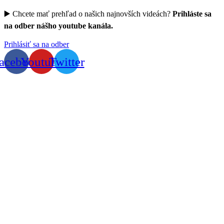
▶️ Chcete mať prehľad o našich najnovších videách?
Prihláste sa
na odber nášho youtube kanála.
Prihlásiť sa na odber
acebook
Youtube
Twitter