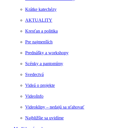
Krátke katechézy
AKTUALITY
Kresťan a politika
Pre najmenších
Prednášky a workshopy
Scénky a pantomímy
Svedectvá
Videá o projekte
VideoInfo
Videoklipy – nedajú sa sťahovať
Najbližšie sa uvidíme