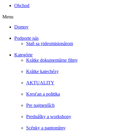
Obchod
Menu
Domov
Podporte nás
Staň sa videomisionárom
Kategórie
Krátke dokumentárne filmy
Krátke katechézy
AKTUALITY
Kresťan a politika
Pre najmenších
Prednášky a workshopy
Scénky a pantomímy