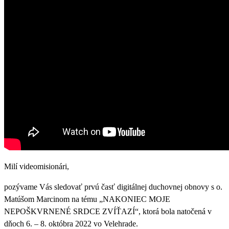
Milí videomisionári,
pozývame Vás sledovať prvú časť digitálnej duchovnej obnovy s o.
Matúšom Marcinom na tému „NAKONIEC MOJE
NEPOŠKVRNENÉ SRDCE ZVÍŤAZÍ“, ktorá bola natočená v
dňoch 6. – 8. októbra 2022 vo Velehrade.