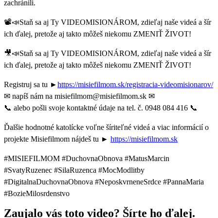
zachránili.
📽📣Staň sa aj Ty VIDEOMISIONÁROM, zdieľaj naše videá a šír
ich ďalej, pretože aj takto môžeš niekomu ZMENIŤ ŽIVOT!
🎥📣Staň sa aj Ty VIDEOMISIONÁROM, zdieľaj naše videá a šír
ich ďalej, pretože aj takto môžeš niekomu ZMENIŤ ŽIVOT!
Registruj sa tu ►
https://misiefilmom.sk/registracia-videomisionarov/
✉ napíš nám na misiefilmom@misiefilmom.sk ✉
📞 alebo pošli svoje kontaktné údaje na tel. č. 0948 084 416 📞
Ďalšie hodnotné katolícke voľne šíriteľné videá a viac informácií o
projekte Misiefilmom nájdeš tu ►
https://misiefilmom.sk
#MISIEFILMOM #DuchovnaObnova #MatusMarcin
#SvatyRuzenec #SilaRuzenca #MocModlitby
#DigitalnaDuchovnaObnova #NeposkvrneneSrdce #PannaMaria
#BozieMilosrdenstvo
Zaujalo vás toto video? Šírte ho ďalej.