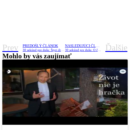
Prev
Ďalšie
PREDOŠLÝ ČLÁNOK
NASLEDUJÚCI ČLÁNOK
30 sekúnd pre dušu: Štyri druhy modlitby /o. Kuffa/
30 sekúnd pre dušu: O červenom svetielku /o. Kuffa/
Mohlo by vás zaujímať