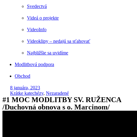
Svedectvá
Videá o projekte
VideoInfo
Videoklipy – nedajú sa sťahovať
Najbližšie sa uvidíme
Modlitbová podpora
Obchod
8 januára, 2023
Krátke katechézy
,
Nezaradené
#1 MOC MODLITBY SV. RUŽENCA
/Duchovná obnova s o. Marcinom/