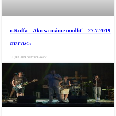
o.Kuffa – Ako sa máme modliť – 27.7.2019
ČÍTAŤ VIAC »
31. júla 2019
Nekomentované