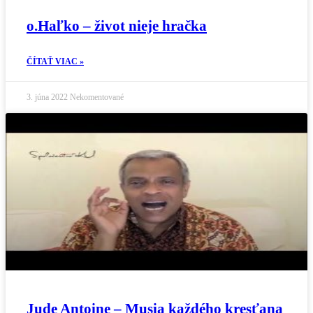
o.Haľko – život nieje hračka
ČÍTAŤ VIAC »
3. júna 2022
Nekomentované
Jude Antoine – Musia každého kresťana