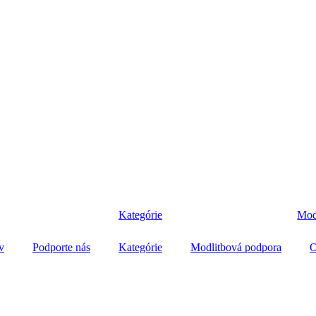
Kategórie
Mod
v
Podporte nás
Kategórie
Modlitbová podpora
O