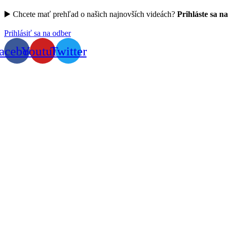
▶️ Chcete mať prehľad o našich najnovších videách?
Prihláste sa na
Prihlásiť sa na odber
acebook
Youtube
Twitter