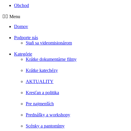
Obchod
Menu
Domov
Podporte nás
Staň sa videomisionárom
Kategórie
Krátke dokumentárne filmy
Krátke katechézy
AKTUALITY
Kresťan a politika
Pre najmenších
Prednášky a workshopy
Scénky a pantomímy