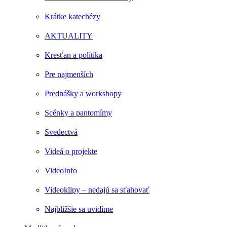
Krátke katechézy
AKTUALITY
Kresťan a politika
Pre najmenších
Prednášky a workshopy
Scénky a pantomímy
Svedectvá
Videá o projekte
VideoInfo
Videoklipy – nedajú sa sťahovať
Najbližšie sa uvidíme