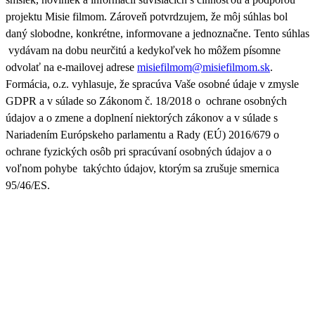
projektu Misie filmom. Zároveň
potvrdzujem, že môj súhlas bol
daný slobodne, konkrétne, informovane a jednoznačne. Tento súhlas
vydávam na dobu neurčitú a kedykoľvek ho môžem písomne
odvolať na e-mailovej adrese
misiefilmom@misiefilmom.sk
.
Formácia, o.z. vyhlasuje, že spracúva Vaše osobné údaje v zmysle
GDPR a v súlade so Zákonom č. 18/2018 o ochrane osobných
údajov a o zmene a doplnení niektorých zákonov a v súlade s
Nariadením Európskeho parlamentu a Rady (EÚ) 2016/679 o
ochrane fyzických osôb pri spracúvaní osobných údajov a o
voľnom pohybe takýchto údajov, ktorým sa zrušuje smernica
95/46/ES.