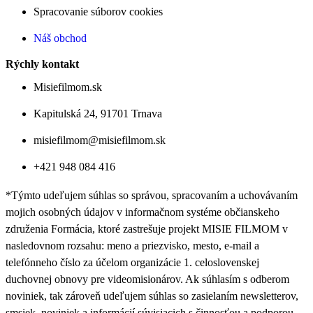
Spracovanie súborov cookies
Náš obchod
Rýchly kontakt
Misiefilmom.sk
Kapitulská 24, 91701 Trnava
misiefilmom@misiefilmom.sk
+421 948 084 416
*Týmto udeľujem súhlas so správou, spracovaním a uchovávaním
mojich osobných údajov v informačnom systéme občianskeho
združenia Formácia, ktoré zastrešuje projekt MISIE FILMOM v
nasledovnom rozsahu: meno a priezvisko, mesto, e-mail a
telefónneho číslo za účelom organizácie 1. celoslovenskej
duchovnej obnovy pre videomisionárov. Ak súhlasím s odberom
noviniek, tak zároveň udeľujem súhlas so zasielaním newsletterov,
smsiek, noviniek a informácií súvisiacich s činnosťou a podporou