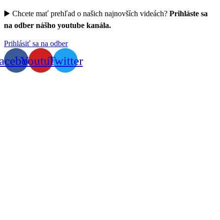
▶️ Chcete mať prehľad o našich najnovších videách?
Prihláste sa
na odber nášho youtube kanála.
Prihlásiť sa na odber
acebook
Youtube
Twitter