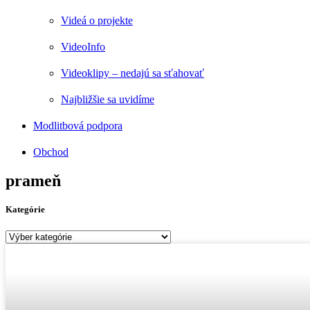
Videá o projekte
VideoInfo
Videoklipy – nedajú sa sťahovať
Najbližšie sa uvidíme
Modlitbová podpora
Obchod
prameň
Kategórie
Kategórie