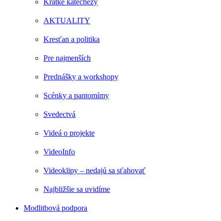
Krátke katechézy
AKTUALITY
Kresťan a politika
Pre najmenších
Prednášky a workshopy
Scénky a pantomímy
Svedectvá
Videá o projekte
VideoInfo
Videoklipy – nedajú sa sťahovať
Najbližšie sa uvidíme
Modlitbová podpora