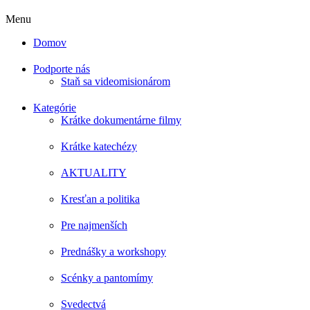
Menu
Domov
Podporte nás
Staň sa videomisionárom
Kategórie
Krátke dokumentárne filmy
Krátke katechézy
AKTUALITY
Kresťan a politika
Pre najmenších
Prednášky a workshopy
Scénky a pantomímy
Svedectvá