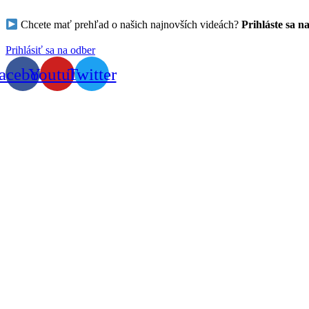
Chcete mať prehľad o našich najnovších videách?
Prihláste sa n
Prihlásiť sa na odber
acebook
Youtube
Twitter