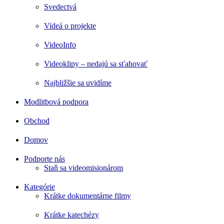
Svedectvá
Videá o projekte
VideoInfo
Videoklipy – nedajú sa sťahovať
Najbližšie sa uvidíme
Modlitbová podpora
Obchod
Domov
Podporte nás
Staň sa videomisionárom
Kategórie
Krátke dokumentárne filmy
Krátke katechézy