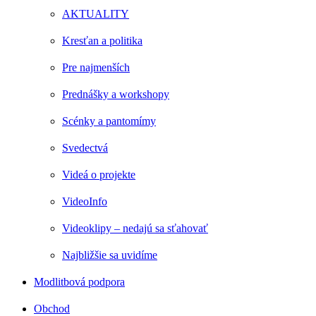
AKTUALITY
Kresťan a politika
Pre najmenších
Prednášky a workshopy
Scénky a pantomímy
Svedectvá
Videá o projekte
VideoInfo
Videoklipy – nedajú sa sťahovať
Najbližšie sa uvidíme
Modlitbová podpora
Obchod