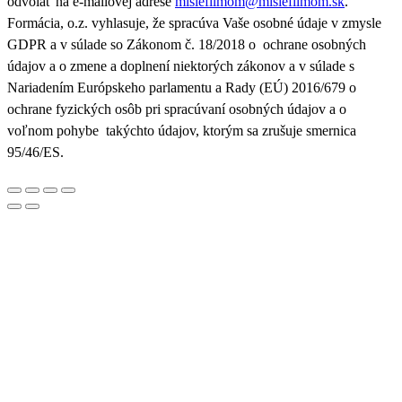
odvolať na e-mailovej adrese
misiefilmom@misiefilmom.sk
.
Formácia, o.z. vyhlasuje, že spracúva Vaše osobné údaje v zmysle
GDPR a v súlade so Zákonom č. 18/2018 o ochrane osobných
údajov a o zmene a doplnení niektorých zákonov a v súlade s
Nariadením Európskeho parlamentu a Rady (EÚ) 2016/679 o
ochrane fyzických osôb pri spracúvaní osobných údajov a o
voľnom pohybe takýchto údajov, ktorým sa zrušuje smernica
95/46/ES.