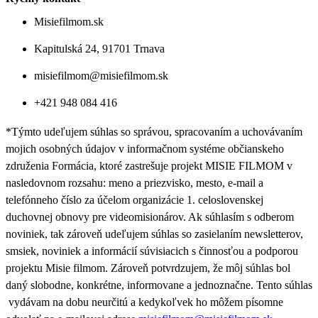
Misiefilmom.sk
Kapitulská 24, 91701 Trnava
misiefilmom@misiefilmom.sk
+421 948 084 416
*Týmto udeľujem súhlas so správou, spracovaním a uchovávaním
mojich osobných údajov v informačnom systéme občianskeho
združenia Formácia, ktoré zastrešuje projekt MISIE FILMOM v
nasledovnom rozsahu: meno a priezvisko, mesto, e-mail a
telefónneho číslo za účelom organizácie 1. celoslovenskej
duchovnej obnovy pre videomisionárov. Ak súhlasím s odberom
noviniek, tak zároveň udeľujem súhlas so zasielaním newsletterov,
smsiek, noviniek a informácií súvisiacich s činnosťou a podporou
projektu Misie filmom. Zároveň
potvrdzujem, že môj súhlas bol
daný slobodne, konkrétne, informovane a jednoznačne. Tento súhlas
vydávam na dobu neurčitú a kedykoľvek ho môžem písomne