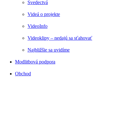
Svedectvá
Videá o projekte
VideoInfo
Videoklipy – nedajú sa sťahovať
Najbližšie sa uvidíme
Modlitbová podpora
Obchod