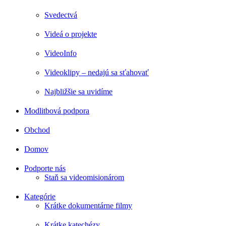
Svedectvá
Videá o projekte
VideoInfo
Videoklipy – nedajú sa sťahovať
Najbližšie sa uvidíme
Modlitbová podpora
Obchod
Domov
Podporte nás
Staň sa videomisionárom
Kategórie
Krátke dokumentárne filmy
Krátke katechézy