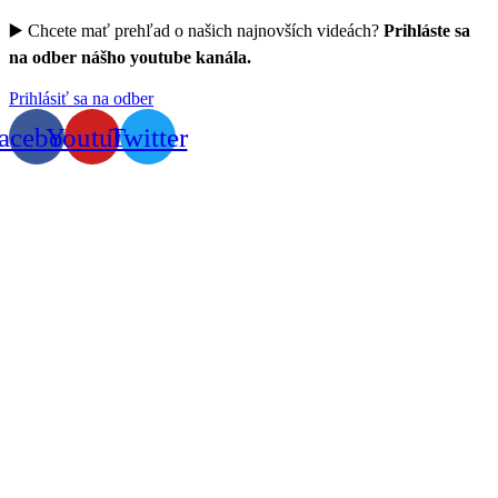
▶️ Chcete mať prehľad o našich najnovších videách?
Prihláste sa
na odber nášho youtube kanála.
Prihlásiť sa na odber
acebook
Youtube
Twitter