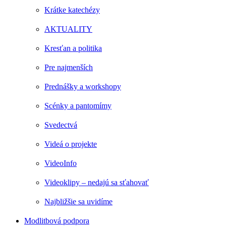
Krátke katechézy
AKTUALITY
Kresťan a politika
Pre najmenších
Prednášky a workshopy
Scénky a pantomímy
Svedectvá
Videá o projekte
VideoInfo
Videoklipy – nedajú sa sťahovať
Najbližšie sa uvidíme
Modlitbová podpora