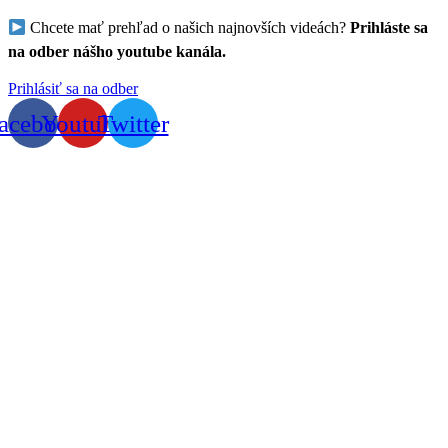
Chcete mať prehľad o našich najnovších videách?
Prihláste sa
na odber nášho youtube kanála.
Prihlásiť sa na odber
acebook
Youtube
Twitter