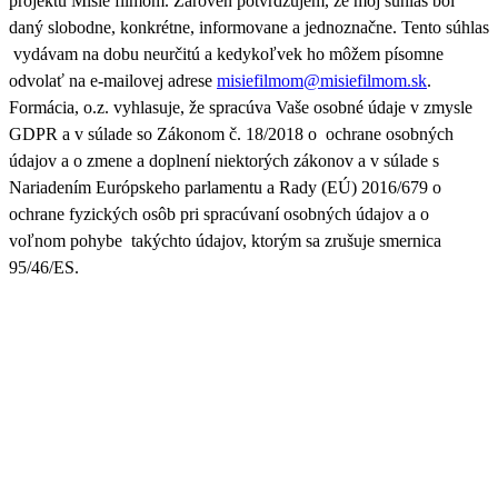
projektu Misie filmom. Zároveň
potvrdzujem, že môj súhlas bol
daný slobodne, konkrétne, informovane a jednoznačne. Tento súhlas
vydávam na dobu neurčitú a kedykoľvek ho môžem písomne
odvolať na e-mailovej adrese
misiefilmom@misiefilmom.sk
.
Formácia, o.z. vyhlasuje, že spracúva Vaše osobné údaje v zmysle
GDPR a v súlade so Zákonom č. 18/2018 o ochrane osobných
údajov a o zmene a doplnení niektorých zákonov a v súlade s
Nariadením Európskeho parlamentu a Rady (EÚ) 2016/679 o
ochrane fyzických osôb pri spracúvaní osobných údajov a o
voľnom pohybe takýchto údajov, ktorým sa zrušuje smernica
95/46/ES.