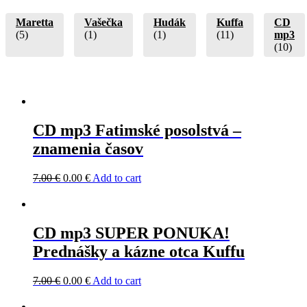
Maretta
Vašečka
Hudák
Kuffa
CD
(5)
(1)
(1)
(11)
mp3
(10)
CD mp3 Fatimské posolstvá –
znamenia časov
7.00
€
0.00
€
Add to cart
CD mp3 SUPER PONUKA!
Prednášky a kázne otca Kuffu
7.00
€
0.00
€
Add to cart