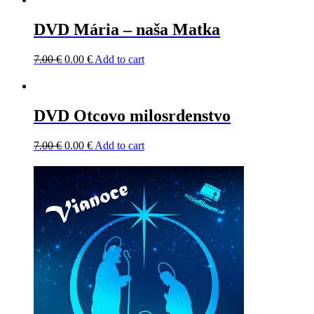
DVD Mária – naša Matka
7.00
€
0.00
€
Add to cart
DVD Otcovo milosrdenstvo
7.00
€
0.00
€
Add to cart