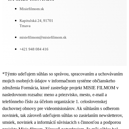
Misiefilmom.sk
Kapitulská 24, 91701
Trnava
misiefilmom@misiefilmom.sk
+421 948 084 416
*Týmto udeľujem súhlas so správou, spracovaním a uchovávaním
mojich osobných údajov v informačnom systéme občianskeho
združenia Formácia, ktoré zastrešuje projekt MISIE FILMOM v
nasledovnom rozsahu: meno a priezvisko, mesto, e-mail a
telefónneho číslo za účelom organizácie 1. celoslovenskej
duchovnej obnovy pre videomisionárov. Ak súhlasím s odberom
noviniek, tak zároveň udeľujem súhlas so zasielaním newsletterov,
smsiek, noviniek a informácií súvisiacich s činnosťou a podporou