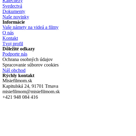
Katechézy
Svedectvá
Dokumenty
Naše novinky
Informácie
Vaše námety na videá a filmy
O nás
Kontakt
Tvoj profil
Dôležité odkazy
Podporte nás
Ochrana osobných údajov
Spracovanie súborov cookies
Náš obchod
Rýchly kontakt
Misiefilmom.sk
Kapitulská 24, 91701 Trnava
misiefilmom@misiefilmom.sk
+421 948 084 416