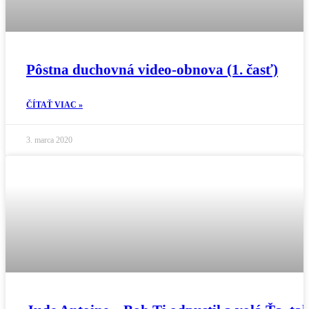
Pôstna duchovná video-obnova (1. časť)
ČÍTAŤ VIAC »
3. marca 2020