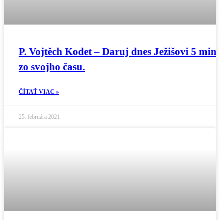
P. Vojtěch Kodet – Daruj dnes Ježišovi 5 min
zo svojho času.
ČÍTAŤ VIAC »
25. februára 2021