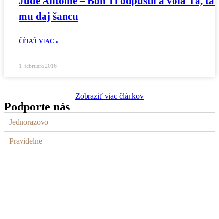
Jude Antoine – Boh Ti odpustil a volá Ťa, ta
mu daj šancu
ČÍTAŤ VIAC »
1. februára 2016
Zobraziť viac článkov
Podporte nás
Jednorazovo
Pravidelne