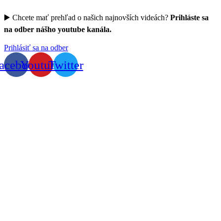
▶️ Chcete mať prehľad o našich najnovších videách?
Prihláste sa
na odber nášho youtube kanála.
Prihlásiť sa na odber
acebook
Youtube
Twitter