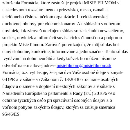
združenia Formácia, ktoré zastrešuje projekt MISIE FILMOM v
nasledovnom rozsahu: meno a priezvisko, mesto, e-mail a
telefónneho číslo za účelom organizácie 1. celoslovenskej
duchovnej obnovy pre videomisionárov. Ak súhlasím s odberom
noviniek, tak zároveň udeľujem súhlas so zasielaním newsletterov,
smsiek, noviniek a informácií súvisiacich s činnosťou a podporou
projektu Misie filmom. Zároveň
potvrdzujem, že môj súhlas bol
daný slobodne, konkrétne, informovane a jednoznačne. Tento súhlas
vydávam na dobu neurčitú a kedykoľvek ho môžem písomne
odvolať na e-mailovej adrese
misiefilmom@misiefilmom.sk
.
Formácia, o.z. vyhlasuje, že spracúva Vaše osobné údaje v zmysle
GDPR a v súlade so Zákonom č. 18/2018 o ochrane osobných
údajov a o zmene a doplnení niektorých zákonov a v súlade s
Nariadením Európskeho parlamentu a Rady (EÚ) 2016/679 o
ochrane fyzických osôb pri spracúvaní osobných údajov a o
voľnom pohybe takýchto údajov, ktorým sa zrušuje smernica
95/46/ES.