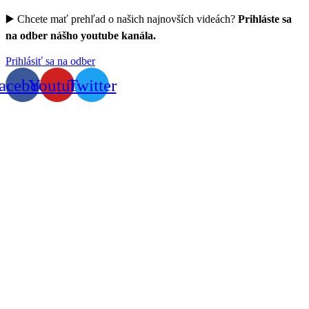
▶️ Chcete mať prehľad o našich najnovších videách?
Prihláste sa
na odber nášho youtube kanála.
Prihlásiť sa na odber
acebook
Youtube
Twitter