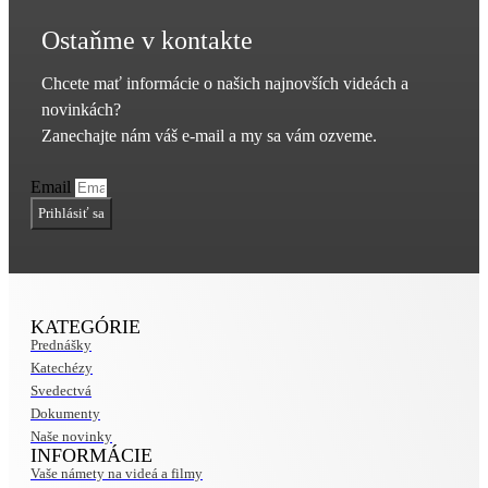
Ostaňme v kontakte
Chcete mať informácie o našich najnovších videách a
novinkách?
Zanechajte nám váš e-mail a my sa vám ozveme.
Email
Prihlásiť sa
KATEGÓRIE
Prednášky
Katechézy
Svedectvá
Dokumenty
Naše novinky
INFORMÁCIE
Vaše námety na videá a filmy