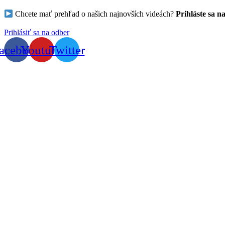
Chcete mať prehľad o našich najnovších videách?
Prihláste sa n
Prihlásiť sa na odber
acebook
Youtube
Twitter