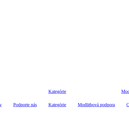
Kategórie
Mod
v
Podporte nás
Kategórie
Modlitbová podpora
O