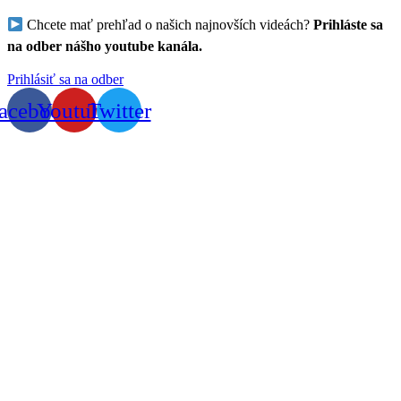
Chcete mať prehľad o našich najnovších videách?
Prihláste sa
na odber nášho youtube kanála.
Prihlásiť sa na odber
acebook
Youtube
Twitter