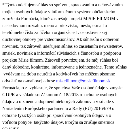
*Týmto udeľujem súhlas so správou, spracovaním a uchovávaním
mojich osobných údajov v informačnom systéme občianskeho
združenia Formácia, ktoré zastrešuje projekt MISIE FILMOM v
nasledovnom rozsahu: meno a priezvisko, mesto, e-mail a
telefónneho číslo za účelom organizácie 1. celoslovenskej
duchovnej obnovy pre videomisionárov. Ak súhlasím s odberom
noviniek, tak zároveň udeľujem súhlas so zasielaním newsletterov,
smsiek, noviniek a informácií súvisiacich s činnosťou a podporou
projektu Misie filmom. Zároveň
potvrdzujem, že môj súhlas bol
daný slobodne, konkrétne, informovane a jednoznačne. Tento súhlas
vydávam na dobu neurčitú a kedykoľvek ho môžem písomne
odvolať na e-mailovej adrese
misiefilmom@misiefilmom.sk
.
Formácia, o.z. vyhlasuje, že spracúva Vaše osobné údaje v zmysle
GDPR a v súlade so Zákonom č. 18/2018 o ochrane osobných
údajov a o zmene a doplnení niektorých zákonov a v súlade s
Nariadením Európskeho parlamentu a Rady (EÚ) 2016/679 o
ochrane fyzických osôb pri spracúvaní osobných údajov a o
voľnom pohybe takýchto údajov, ktorým sa zrušuje smernica