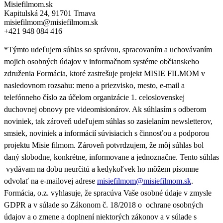
Misiefilmom.sk
Kapitulská 24, 91701 Trnava
misiefilmom@misiefilmom.sk
+421 948 084 416
*Týmto udeľujem súhlas so správou, spracovaním a uchovávaním
mojich osobných údajov v informačnom systéme občianskeho
združenia Formácia, ktoré zastrešuje projekt MISIE FILMOM v
nasledovnom rozsahu: meno a priezvisko, mesto, e-mail a
telefónneho číslo za účelom organizácie 1. celoslovenskej
duchovnej obnovy pre videomisionárov. Ak súhlasím s odberom
noviniek, tak zároveň udeľujem súhlas so zasielaním newsletterov,
smsiek, noviniek a informácií súvisiacich s činnosťou a podporou
projektu Misie filmom. Zároveň
potvrdzujem, že môj súhlas bol
daný slobodne, konkrétne, informovane a jednoznačne. Tento súhlas
vydávam na dobu neurčitú a kedykoľvek ho môžem písomne
odvolať na e-mailovej adrese
misiefilmom@misiefilmom.sk
.
Formácia, o.z. vyhlasuje, že spracúva Vaše osobné údaje v zmysle
GDPR a v súlade so Zákonom č. 18/2018 o ochrane osobných
údajov a o zmene a doplnení niektorých zákonov a v súlade s