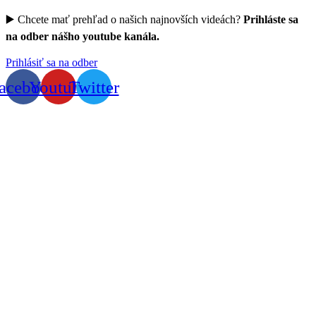
▶️ Chcete mať prehľad o našich najnovších videách?
Prihláste sa
na odber nášho youtube kanála.
Prihlásiť sa na odber
acebook
Youtube
Twitter