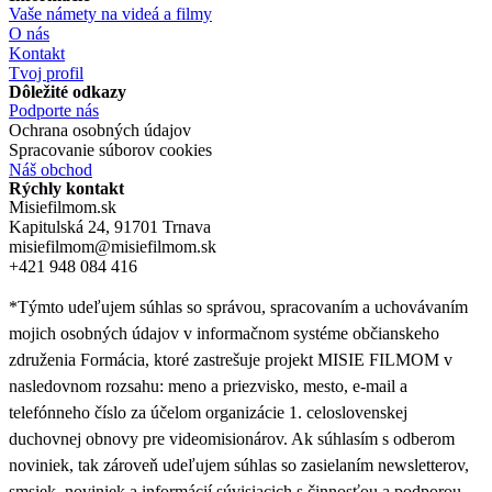
Vaše námety na videá a filmy
O nás
Kontakt
Tvoj profil
Dôležité odkazy
Podporte nás
Ochrana osobných údajov
Spracovanie súborov cookies
Náš obchod
Rýchly kontakt
Misiefilmom.sk
Kapitulská 24, 91701 Trnava
misiefilmom@misiefilmom.sk
+421 948 084 416
*Týmto udeľujem súhlas so správou, spracovaním a uchovávaním
mojich osobných údajov v informačnom systéme občianskeho
združenia Formácia, ktoré zastrešuje projekt MISIE FILMOM v
nasledovnom rozsahu: meno a priezvisko, mesto, e-mail a
telefónneho číslo za účelom organizácie 1. celoslovenskej
duchovnej obnovy pre videomisionárov. Ak súhlasím s odberom
noviniek, tak zároveň udeľujem súhlas so zasielaním newsletterov,
smsiek, noviniek a informácií súvisiacich s činnosťou a podporou