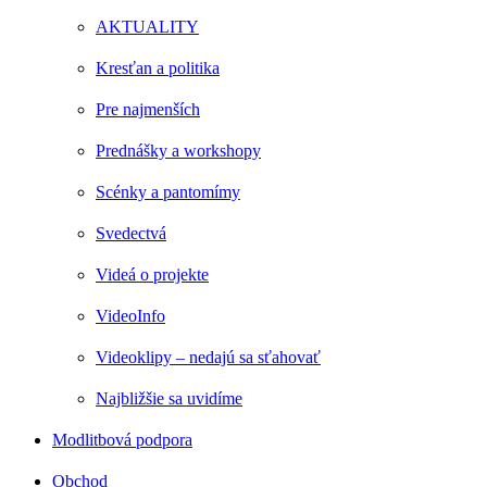
AKTUALITY
Kresťan a politika
Pre najmenších
Prednášky a workshopy
Scénky a pantomímy
Svedectvá
Videá o projekte
VideoInfo
Videoklipy – nedajú sa sťahovať
Najbližšie sa uvidíme
Modlitbová podpora
Obchod