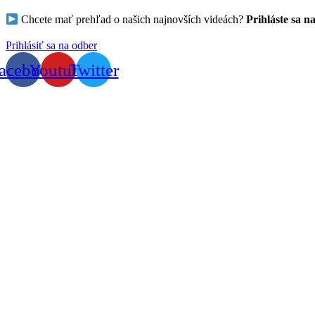
Chcete mať prehľad o našich najnovších videách?
Prihláste sa n
Prihlásiť sa na odber
acebook
Youtube
Twitter