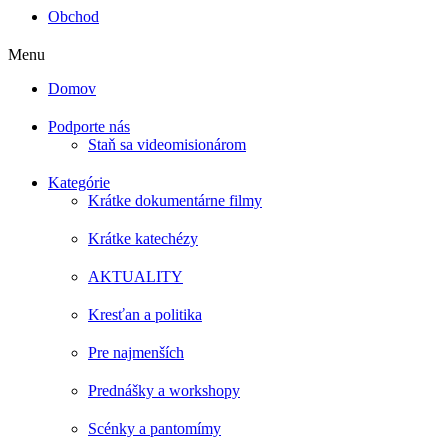
Obchod
Menu
Domov
Podporte nás
Staň sa videomisionárom
Kategórie
Krátke dokumentárne filmy
Krátke katechézy
AKTUALITY
Kresťan a politika
Pre najmenších
Prednášky a workshopy
Scénky a pantomímy