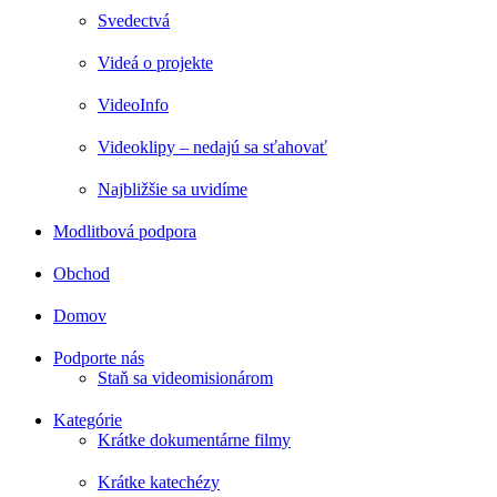
Svedectvá
Videá o projekte
VideoInfo
Videoklipy – nedajú sa sťahovať
Najbližšie sa uvidíme
Modlitbová podpora
Obchod
Domov
Podporte nás
Staň sa videomisionárom
Kategórie
Krátke dokumentárne filmy
Krátke katechézy