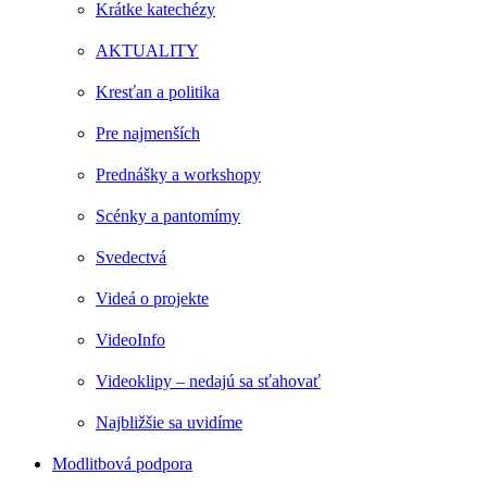
Krátke katechézy
AKTUALITY
Kresťan a politika
Pre najmenších
Prednášky a workshopy
Scénky a pantomímy
Svedectvá
Videá o projekte
VideoInfo
Videoklipy – nedajú sa sťahovať
Najbližšie sa uvidíme
Modlitbová podpora