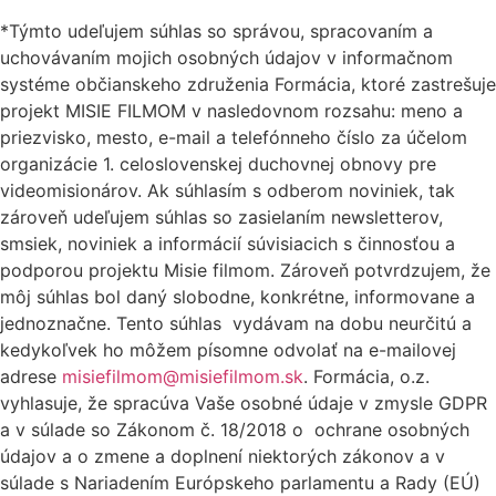
*Týmto udeľujem súhlas so správou, spracovaním a
uchovávaním mojich osobných údajov v informačnom
systéme občianskeho združenia Formácia, ktoré zastrešuje
projekt MISIE FILMOM v nasledovnom rozsahu: meno a
priezvisko, mesto, e-mail a telefónneho číslo za účelom
organizácie 1. celoslovenskej duchovnej obnovy pre
videomisionárov. Ak súhlasím s odberom noviniek, tak
zároveň udeľujem súhlas so zasielaním newsletterov,
smsiek, noviniek a informácií súvisiacich s činnosťou a
podporou projektu Misie filmom. Zároveň
potvrdzujem, že
môj súhlas bol daný slobodne, konkrétne, informovane a
jednoznačne. Tento súhlas vydávam na dobu neurčitú a
kedykoľvek ho môžem písomne odvolať na e-mailovej
adrese
misiefilmom@misiefilmom.sk
. Formácia, o.z.
vyhlasuje, že spracúva Vaše osobné údaje v zmysle GDPR
a v súlade so Zákonom č. 18/2018 o ochrane osobných
údajov a o zmene a doplnení niektorých zákonov a v
súlade s Nariadením Európskeho parlamentu a Rady (EÚ)