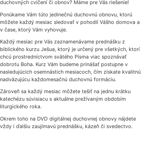
duchovných cvičení či obnov? Máme pre Vás riešenie!
Ponúkame Vám túto jedinečnú duchovnú obnovu, ktorú
môžete každý mesiac sledovať v pohodlí Vášho domova a
v čase, ktorý Vám vyhovuje.
Každý mesiac pre Vás zaznamenávame prednášku z
biblického kurzu Ješua, ktorý je určený pre všetkých, ktorí
chcú prostredníctvom svätého Písma viac spoznávať
dobrotu Boha. Kurz Vám budeme prinášať postupne v
nasledujúcich osemnástich mesiacoch, čím získate kvalitnú
nadväzujúcu každomesačnú duchovnú formáciu.
Zároveň sa každý mesiac môžete tešiť na jednu krátku
katechézu súvisiacu s aktuálne prežívaným obdobím
liturgického roka.
Okrem toho na DVD digitálnej duchovnej obnovy nájdete
vždy i ďalšiu zaujímavú prednášku, kázeň či svedectvo.