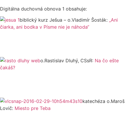
Digitálna duchovná obnova 1 obsahuje:
biblický kurz Ješua – o.Vladimír Šosták:
„Ani
čiarka, ani bodka v Písme nie je náhoda“
o.Rastislav Dluhý, CSsR:
Na čo ešte
čakáš?
katechéza o.Maroš
Lovič:
Miesto pre Teba