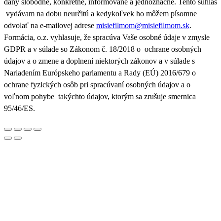
daný slobodne, konkrétne, informovane a jednoznačne. Tento súhlas
vydávam na dobu neurčitú a kedykoľvek ho môžem písomne
odvolať na e-mailovej adrese
misiefilmom@misiefilmom.sk
.
Formácia, o.z. vyhlasuje, že spracúva Vaše osobné údaje v zmysle
GDPR a v súlade so Zákonom č. 18/2018 o ochrane osobných
údajov a o zmene a doplnení niektorých zákonov a v súlade s
Nariadením Európskeho parlamentu a Rady (EÚ) 2016/679 o
ochrane fyzických osôb pri spracúvaní osobných údajov a o
voľnom pohybe takýchto údajov, ktorým sa zrušuje smernica
95/46/ES.