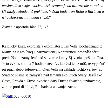
mesiac dáva svoje ovocie a lístie stromu je na uzdravenie národov.
Už nikdy nebude nič prekliate. V ňom bude trón Boha a Baránka a
jeho služobníci mu budú slúžiť.
“
Zjavenie apoštola Jána 22, 1-3
Katolícky kňaz, exorcista a exorcitátor Elias Vella, pochádzajúci z
Malty, na Katolíckej Charizmatickej Konferencii prednáša sériu
prednášok – zamyslení nad slovom z knihy Zjavenia apoštola Jána.
Je to cyklus zhruba 7 hodín katechéz, ktoré si teraz môžete vypočuť
pri práci alebo šoférovaní. Otec Vella na základe týchto veršov zo
Svätého Písma sa zamýšľa nad témami ako Duch Svätý, Ježiš ako
Cesta, Pravda a Život, ovocie a dary Ducha Svätého, uzdravenie,
zbrane proti diablovi, Eucharistia a evanjelizácia.