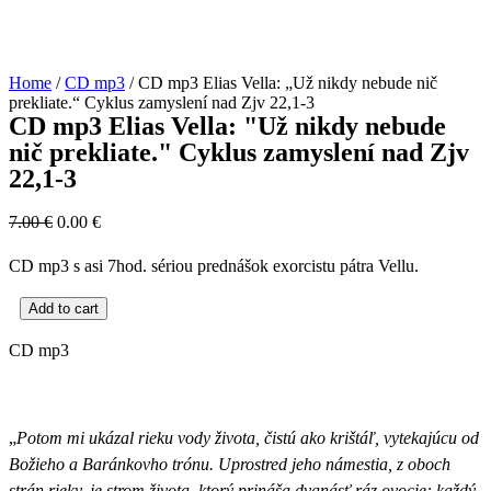
Home
/
CD mp3
/ CD mp3 Elias Vella: „Už nikdy nebude nič
prekliate.“ Cyklus zamyslení nad Zjv 22,1-3
CD mp3 Elias Vella: "Už nikdy nebude
nič prekliate." Cyklus zamyslení nad Zjv
22,1-3
7.00
€
0.00
€
CD mp3 s asi 7hod. sériou prednášok exorcistu pátra Vellu.
Add to cart
CD mp3
„
Potom mi ukázal rieku vody života, čistú ako krištáľ, vytekajúcu od
Božieho a Baránkovho trónu. Uprostred jeho námestia, z oboch
strán rieky, je strom života, ktorý prináša dvanásť ráz ovocie: každý