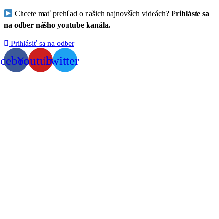
Chcete mať prehľad o našich najnovších videách?
Prihláste sa
na odber nášho youtube kanála.
Prihlásiť sa na odber
acebook
Youtube
Twitter