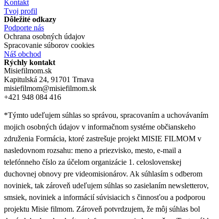
Kontakt
Tvoj profil
Dôležité odkazy
Podporte nás
Ochrana osobných údajov
Spracovanie súborov cookies
Náš obchod
Rýchly kontakt
Misiefilmom.sk
Kapitulská 24, 91701 Trnava
misiefilmom@misiefilmom.sk
+421 948 084 416
*Týmto udeľujem súhlas so správou, spracovaním a uchovávaním
mojich osobných údajov v informačnom systéme občianskeho
združenia Formácia, ktoré zastrešuje projekt MISIE FILMOM v
nasledovnom rozsahu: meno a priezvisko, mesto, e-mail a
telefónneho číslo za účelom organizácie 1. celoslovenskej
duchovnej obnovy pre videomisionárov. Ak súhlasím s odberom
noviniek, tak zároveň udeľujem súhlas so zasielaním newsletterov,
smsiek, noviniek a informácií súvisiacich s činnosťou a podporou
projektu Misie filmom. Zároveň
potvrdzujem, že môj súhlas bol