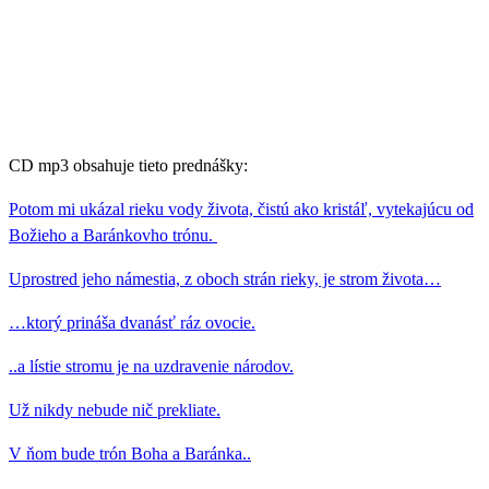
CD mp3 obsahuje tieto prednášky:
Potom mi ukázal rieku vody života, čistú ako kristáľ, vytekajúcu od
Božieho a Baránkovho trónu.
Uprostred jeho námestia, z oboch strán rieky, je strom života…
…ktorý prináša dvanásť ráz ovocie.
..a lístie stromu je na uzdravenie národov.
Už nikdy nebude nič prekliate.
V ňom bude trón Boha a Baránka..