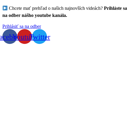
Chcete mať prehľad o našich najnovších videách?
Prihláste sa
na odber nášho youtube kanála.
Prihlásiť sa na odber
acebook
Youtube
Twitter