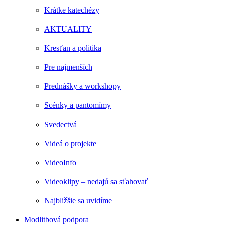
Krátke katechézy
AKTUALITY
Kresťan a politika
Pre najmenších
Prednášky a workshopy
Scénky a pantomímy
Svedectvá
Videá o projekte
VideoInfo
Videoklipy – nedajú sa sťahovať
Najbližšie sa uvidíme
Modlitbová podpora