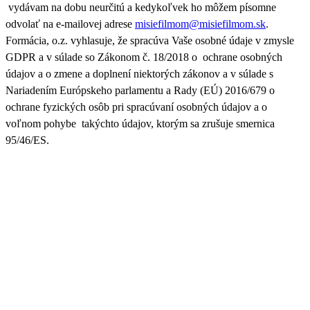
vydávam na dobu neurčitú a kedykoľvek ho môžem písomne
odvolať na e-mailovej adrese
misiefilmom@misiefilmom.sk
.
Formácia, o.z. vyhlasuje, že spracúva Vaše osobné údaje v zmysle
GDPR a v súlade so Zákonom č. 18/2018 o ochrane osobných
údajov a o zmene a doplnení niektorých zákonov a v súlade s
Nariadením Európskeho parlamentu a Rady (EÚ) 2016/679 o
ochrane fyzických osôb pri spracúvaní osobných údajov a o
voľnom pohybe takýchto údajov, ktorým sa zrušuje smernica
95/46/ES.