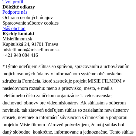
Tvoj profil
Dôležité odkazy
Podporte nás
Ochrana osobných údajov
Spracovanie súborov cookies
Náš obchod
Rýchly kontakt
Misiefilmom.sk
Kapitulská 24, 91701 Trnava
misiefilmom@misiefilmom.sk
+421 948 084 416
*Týmto udeľujem súhlas so správou, spracovaním a uchovávaním
mojich osobných údajov v informačnom systéme občianskeho
združenia Formácia, ktoré zastrešuje projekt MISIE FILMOM v
nasledovnom rozsahu: meno a priezvisko, mesto, e-mail a
telefónneho číslo za účelom organizácie 1. celoslovenskej
duchovnej obnovy pre videomisionárov. Ak súhlasím s odberom
noviniek, tak zároveň udeľujem súhlas so zasielaním newsletterov,
smsiek, noviniek a informácií súvisiacich s činnosťou a podporou
projektu Misie filmom. Zároveň
potvrdzujem, že môj súhlas bol
daný slobodne, konkrétne, informovane a jednoznačne. Tento súhlas