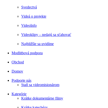
Svedectvá
Videá o projekte
VideoInfo
Videoklipy – nedajú sa sťahovať
Najbližšie sa uvidíme
Modlitbová podpora
Obchod
Domov
Podporte nás
Staň sa videomisionárom
Kategórie
Krátke dokumentárne filmy
Krátke katechézy