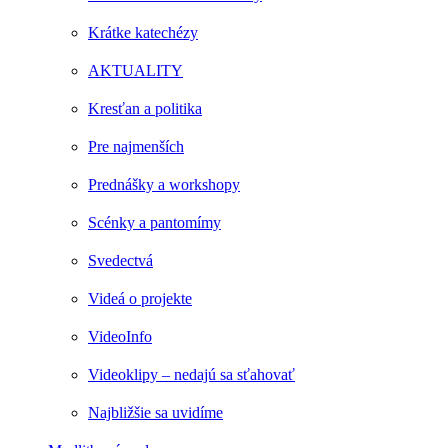
Krátke katechézy
AKTUALITY
Kresťan a politika
Pre najmenších
Prednášky a workshopy
Scénky a pantomímy
Svedectvá
Videá o projekte
VideoInfo
Videoklipy – nedajú sa sťahovať
Najbližšie sa uvidíme