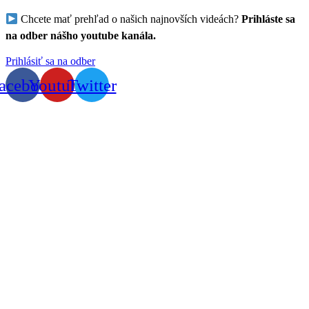
Chcete mať prehľad o našich najnovších videách?
Prihláste sa
na odber nášho youtube kanála.
Prihlásiť sa na odber
acebook
Youtube
Twitter