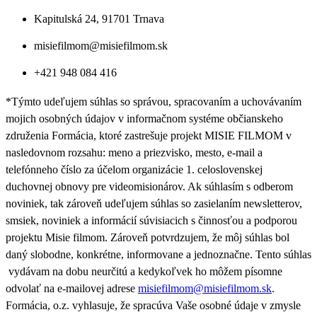
Kapitulská 24, 91701 Trnava
misiefilmom@misiefilmom.sk
+421 948 084 416
*Týmto udeľujem súhlas so správou, spracovaním a uchovávaním
mojich osobných údajov v informačnom systéme občianskeho
združenia Formácia, ktoré zastrešuje projekt MISIE FILMOM v
nasledovnom rozsahu: meno a priezvisko, mesto, e-mail a
telefónneho číslo za účelom organizácie 1. celoslovenskej
duchovnej obnovy pre videomisionárov. Ak súhlasím s odberom
noviniek, tak zároveň udeľujem súhlas so zasielaním newsletterov,
smsiek, noviniek a informácií súvisiacich s činnosťou a podporou
projektu Misie filmom. Zároveň
potvrdzujem, že môj súhlas bol
daný slobodne, konkrétne, informovane a jednoznačne. Tento súhlas
vydávam na dobu neurčitú a kedykoľvek ho môžem písomne
odvolať na e-mailovej adrese
misiefilmom@misiefilmom.sk
.
Formácia, o.z. vyhlasuje, že spracúva Vaše osobné údaje v zmysle