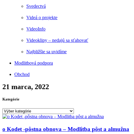
Svedectvá
Videá o projekte
VideoInfo
Videoklipy – nedajú sa sťahovať
Najbližšie sa uvidíme
Modlitbová podpora
Obchod
21 marca, 2022
Kategórie
Kategórie
o Kodet -pôstna obnova – Modlitba pôst a almužna