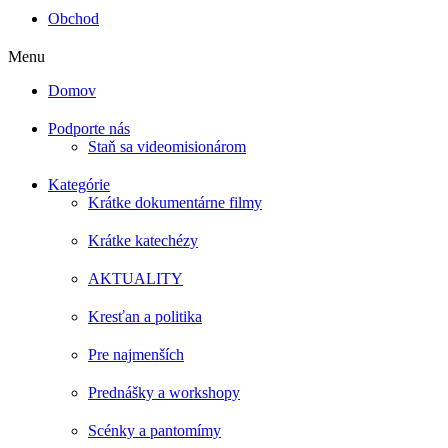
Obchod
Menu
Domov
Podporte nás
Staň sa videomisionárom
Kategórie
Krátke dokumentárne filmy
Krátke katechézy
AKTUALITY
Kresťan a politika
Pre najmenších
Prednášky a workshopy
Scénky a pantomímy