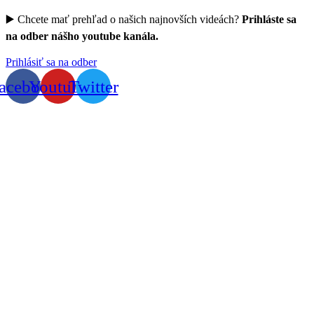
▶️ Chcete mať prehľad o našich najnovších videách?
Prihláste sa
na odber nášho youtube kanála.
Prihlásiť sa na odber
acebook
Youtube
Twitter