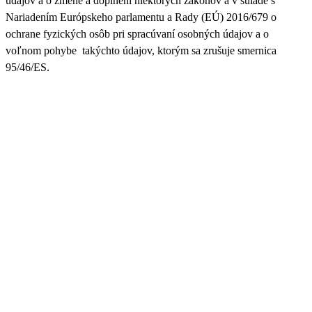
údajov a o zmene a doplnení niektorých zákonov a v súlade s
Nariadením Európskeho parlamentu a Rady (EÚ) 2016/679 o
ochrane fyzických osôb pri spracúvaní osobných údajov a o
voľnom pohybe takýchto údajov, ktorým sa zrušuje smernica
95/46/ES.