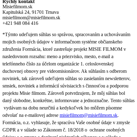
Rýchly kontakt
Misiefilmom.sk
Kapitulská 24, 91701 Trnava
misiefilmom@misiefilmom.sk
+421 948 084 416
*Týmto udeľujem súhlas so správou, spracovaním a uchovávaním
mojich osobných údajov v informačnom systéme občianskeho
združenia Formácia, ktoré zastrešuje projekt MISIE FILMOM v
nasledovnom rozsahu: meno a priezvisko, mesto, e-mail a
telefónneho číslo za účelom organizácie 1. celoslovenskej
duchovnej obnovy pre videomisionárov. Ak súhlasím s odberom
noviniek, tak zároveň udeľujem súhlas so zasielaním newsletterov,
smsiek, noviniek a informácií súvisiacich s činnosťou a podporou
projektu Misie filmom. Zároveň
potvrdzujem, že môj súhlas bol
daný slobodne, konkrétne, informovane a jednoznačne. Tento súhlas
vydávam na dobu neurčitú a kedykoľvek ho môžem písomne
odvolať na e-mailovej adrese
misiefilmom@misiefilmom.sk
.
Formácia, o.z. vyhlasuje, že spracúva Vaše osobné údaje v zmysle
GDPR a v súlade so Zákonom č. 18/2018 o ochrane osobných