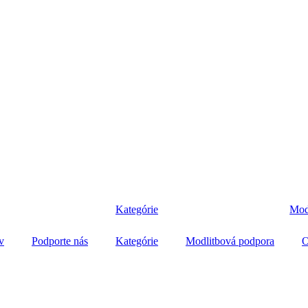
Kategórie
Mod
v
Podporte nás
Kategórie
Modlitbová podpora
O