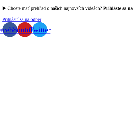
▶️ Chcete mať prehľad o našich najnovších videách?
Prihláste sa na
Prihlásiť sa na odber
acebook
Youtube
Twitter