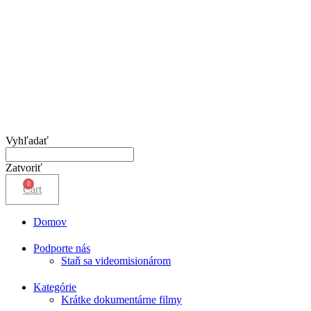
Vyhľadať
Zatvoriť
Cart
Domov
Podporte nás
Staň sa videomisionárom
Kategórie
Krátke dokumentárne filmy