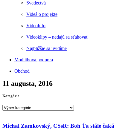
Svedectvá
Videá o projekte
VideoInfo
Videoklipy – nedajú sa sťahovať
Najbližšie sa uvidíme
Modlitbová podpora
Obchod
11 augusta, 2016
Kategórie
Kategórie
Michal Zamkovský, CSsR: Boh Ťa stále čaká