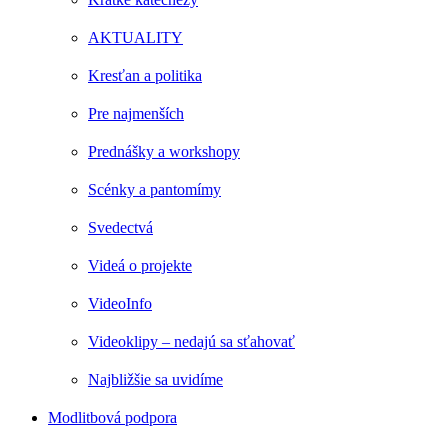
AKTUALITY
Kresťan a politika
Pre najmenších
Prednášky a workshopy
Scénky a pantomímy
Svedectvá
Videá o projekte
VideoInfo
Videoklipy – nedajú sa sťahovať
Najbližšie sa uvidíme
Modlitbová podpora