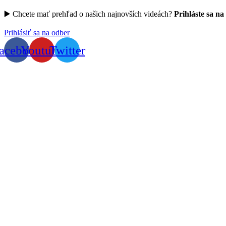
▶️ Chcete mať prehľad o našich najnovších videách?
Prihláste sa na
Prihlásiť sa na odber
acebook
Youtube
Twitter