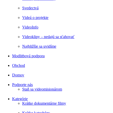
Svedectvá
Videá o projekte
VideoInfo
Videoklipy – nedajú sa sťahovať
Najbližšie sa uvidíme
Modlitbová podpora
Obchod
Domov
Podporte nás
Staň sa videomisionárom
Kategórie
Krátke dokumentárne filmy
Krátke katechézy