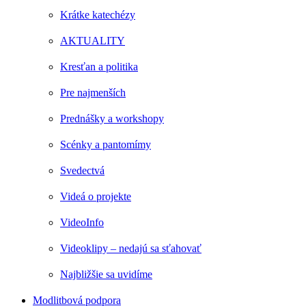
Krátke katechézy
AKTUALITY
Kresťan a politika
Pre najmenších
Prednášky a workshopy
Scénky a pantomímy
Svedectvá
Videá o projekte
VideoInfo
Videoklipy – nedajú sa sťahovať
Najbližšie sa uvidíme
Modlitbová podpora