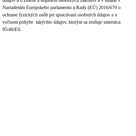
údajov a o zmene a doplnení niektorých zákonov a v súlade s
Nariadením Európskeho parlamentu a Rady (EÚ) 2016/679 o
ochrane fyzických osôb pri spracúvaní osobných údajov a o
voľnom pohybe takýchto údajov, ktorým sa zrušuje smernica
95/46/ES.