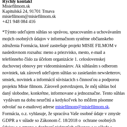
Rýchly kontakt
Misiefilmom.sk
Kapitulská 24, 91701 Trnava
misiefilmom@misiefilmom.sk
+421 948 084 416
*Týmto udeľujem súhlas so správou, spracovaním a uchovávaním
mojich osobných údajov v informačnom systéme občianskeho
združenia Formácia, ktoré zastrešuje projekt MISIE FILMOM v
nasledovnom rozsahu: meno a priezvisko, mesto, e-mail a
telefónneho číslo za účelom organizácie 1. celoslovenskej
duchovnej obnovy pre videomisionárov. Ak súhlasím s odberom
noviniek, tak zároveň udeľujem súhlas so zasielaním newsletterov,
smsiek, noviniek a informácií súvisiacich s činnosťou a podporou
projektu Misie filmom. Zároveň
potvrdzujem, že môj súhlas bol
daný slobodne, konkrétne, informovane a jednoznačne. Tento súhlas
vydávam na dobu neurčitú a kedykoľvek ho môžem písomne
odvolať na e-mailovej adrese
misiefilmom@misiefilmom.sk
.
Formácia, o.z. vyhlasuje, že spracúva Vaše osobné údaje v zmysle
GDPR a v súlade so Zákonom č. 18/2018 o ochrane osobných