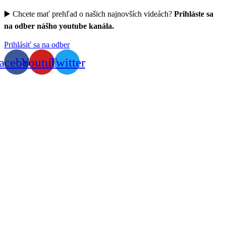
▶️ Chcete mať prehľad o našich najnovších videách?
Prihláste sa
na odber nášho youtube kanála.
Prihlásiť sa na odber
acebook
Youtube
Twitter