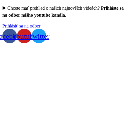
▶️ Chcete mať prehľad o našich najnovších videách?
Prihláste sa
na odber nášho youtube kanála.
Prihlásiť sa na odber
acebook
Youtube
Twitter