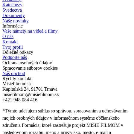
Katechézy
Svedectvá
Dokumenty
Naše novinky
Informácie
Vaše námety na videá a filmy
O nás
Kontakt
Tvoj profil
Dôležité odkazy
Podporte nás
Ochrana osobných údajov
Spracovanie súborov cookies
Náš obchod
Rýchly kontakt
Misiefilmom.sk
Kapitulská 24, 91701 Trnava
misiefilmom@misiefilmom.sk
+421 948 084 416
*Týmto udeľujem súhlas so správou, spracovaním a uchovávaním
mojich osobných údajov v informačnom systéme občianskeho
združenia Formácia, ktoré zastrešuje projekt MISIE FILMOM v
nasledovnom rozsahu: meno a priezvisko, mesto, e-mail a