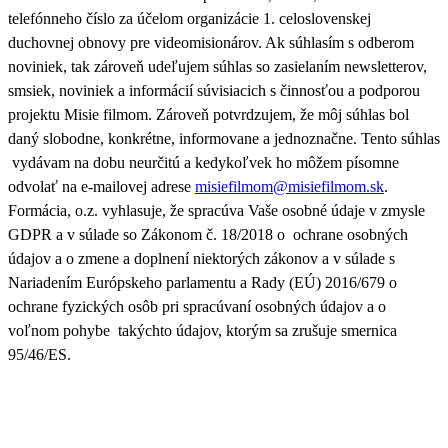
telefónneho číslo za účelom organizácie 1. celoslovenskej
duchovnej obnovy pre videomisionárov. Ak súhlasím s odberom
noviniek, tak zároveň udeľujem súhlas so zasielaním newsletterov,
smsiek, noviniek a informácií súvisiacich s činnosťou a podporou
projektu Misie filmom. Zároveň
potvrdzujem, že môj súhlas bol
daný slobodne, konkrétne, informovane a jednoznačne. Tento súhlas
vydávam na dobu neurčitú a kedykoľvek ho môžem písomne
odvolať na e-mailovej adrese
misiefilmom@misiefilmom.sk
.
Formácia, o.z. vyhlasuje, že spracúva Vaše osobné údaje v zmysle
GDPR a v súlade so Zákonom č. 18/2018 o ochrane osobných
údajov a o zmene a doplnení niektorých zákonov a v súlade s
Nariadením Európskeho parlamentu a Rady (EÚ) 2016/679 o
ochrane fyzických osôb pri spracúvaní osobných údajov a o
voľnom pohybe takýchto údajov, ktorým sa zrušuje smernica
95/46/ES.