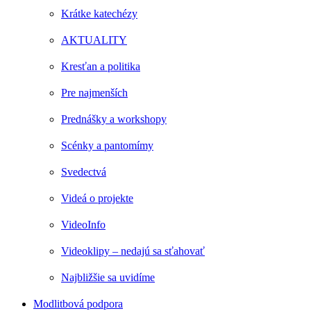
Krátke katechézy
AKTUALITY
Kresťan a politika
Pre najmenších
Prednášky a workshopy
Scénky a pantomímy
Svedectvá
Videá o projekte
VideoInfo
Videoklipy – nedajú sa sťahovať
Najbližšie sa uvidíme
Modlitbová podpora