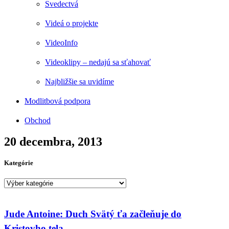
Svedectvá
Videá o projekte
VideoInfo
Videoklipy – nedajú sa sťahovať
Najbližšie sa uvidíme
Modlitbová podpora
Obchod
20 decembra, 2013
Kategórie
Kategórie
Jude Antoine: Duch Svätý ťa začleňuje do
Kristovho tela