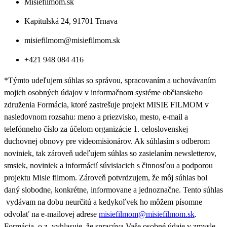
Misiefilmom.sk
Kapitulská 24, 91701 Trnava
misiefilmom@misiefilmom.sk
+421 948 084 416
*Týmto udeľujem súhlas so správou, spracovaním a uchovávaním
mojich osobných údajov v informačnom systéme občianskeho
združenia Formácia, ktoré zastrešuje projekt MISIE FILMOM v
nasledovnom rozsahu: meno a priezvisko, mesto, e-mail a
telefónneho číslo za účelom organizácie 1. celoslovenskej
duchovnej obnovy pre videomisionárov. Ak súhlasím s odberom
noviniek, tak zároveň udeľujem súhlas so zasielaním newsletterov,
smsiek, noviniek a informácií súvisiacich s činnosťou a podporou
projektu Misie filmom. Zároveň
potvrdzujem, že môj súhlas bol
daný slobodne, konkrétne, informovane a jednoznačne. Tento súhlas
vydávam na dobu neurčitú a kedykoľvek ho môžem písomne
odvolať na e-mailovej adrese
misiefilmom@misiefilmom.sk
.
Formácia, o.z. vyhlasuje, že spracúva Vaše osobné údaje v zmysle