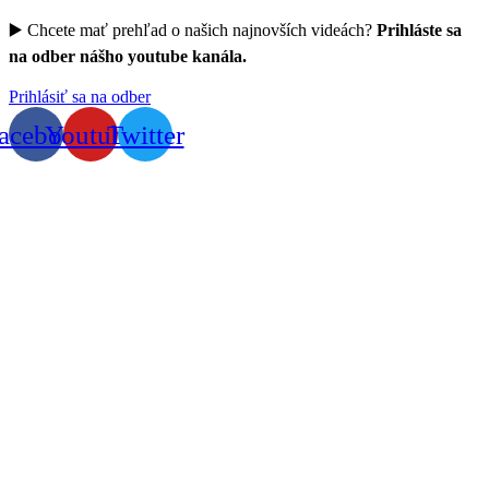
▶️ Chcete mať prehľad o našich najnovších videách?
Prihláste sa
na odber nášho youtube kanála.
Prihlásiť sa na odber
acebook
Youtube
Twitter