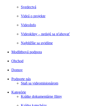
Svedectvá
Videá o projekte
VideoInfo
Videoklipy – nedajú sa sťahovať
Najbližšie sa uvidíme
Modlitbová podpora
Obchod
Domov
Podporte nás
Staň sa videomisionárom
Kategórie
Krátke dokumentárne filmy
Krátke katechézy